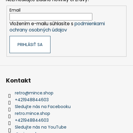
ä
t
Email
i
Vložením e-mailu súhlasíte s
podmienkami
e
ochrany osobných údajov
PRIHLÁSIŤ SA
Kontakt
retro
@
mince.shop
+421948844603
Sledujte nás na Facebooku
retro.mince.shop
+421948844603
Sledujte nás na YouTube