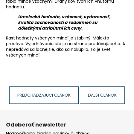
č
robia mince vzácnymi. Drahý kov tvorí ich vnútornú
a
hodnotu.
m
Umelecká hodnota, vzácnosť, vydarenosť,
e
kvalita zachovanosti a rodokmeň sú
dôležitými atribútmi ich ceny.
Rast hodnoty vzácnych mincí je stabilný. Málokto
predáva. Vyjednávacia sila je na strane predávajúceho. A
nepredáva sa lacnejšie, ako sa nakúpilo. To je svet
vzácnych mincí.
PREDCHÁDZAJÚCI ČLÁNOK
ĎALŠÍ ČLÁNOK
Z
á
Odoberať newsletter
p
Nezmeškajte žiadne novinky či zľavy!