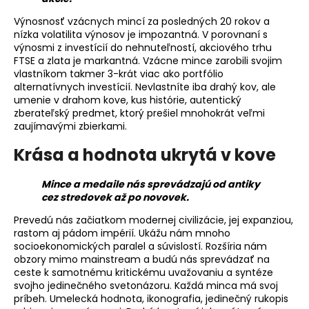
á
Výnosnosť vzácnych mincí za posledných 20 rokov a
j
nízka volatilita výnosov je impozantná. V porovnaní s
výnosmi z investícií do nehnuteľností, akciového trhu
s
FTSE a zlata je markantná. Vzácne mince zarobili svojim
ť
vlastníkom takmer 3-krát viac ako portfólio
?
alternatívnych investícií. Nevlastníte iba drahý kov, ale
umenie v drahom kove, kus histórie, autentický
zberateľský predmet, ktorý prešiel mnohokrát veľmi
zaujímavými zbierkami.
Krása a hodnota ukrytá v kove
HĽADAŤ
Mince a medaile nás sprevádzajú od antiky
cez stredovek až po novovek.
O
Prevedú nás začiatkom modernej civilizácie, jej expanziou,
d
rastom aj pádom impérií. Ukážu nám mnoho
socioekonomických paralel a súvislostí. Rozšíria nám
p
obzory mimo mainstream a budú nás sprevádzať na
o
ceste k samotnému kritickému uvažovaniu a syntéze
r
svojho jedinečného svetonázoru. Každá minca má svoj
ú
príbeh. Umelecká hodnota, ikonografia, jedinečný rukopis