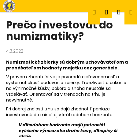
K
Prejsť
na
o
Hľadať
Prihlásen
Náku
M
obsah
Späť
Späť
š
Prečo investovať do
í
Č
numizmatiky?
k
košík
o
p
4.3.2022
o
Numizmatické zbierky sú dobrým uchovávateľom a
t
prenášateľom hodnoty majetku cez generácie.
r
V pravom zberateľstve je prvoradá cieľavedomosť a
e
systematickosť budovania zbierky. Trpezlivosť a čakanie
b
na výnimočné kúsky, pokora a snaha neustále sa
vzdelávať. Orientovať sa v trendoch na trhu je
u
nevyhnutné.
j
Pri dobrej znalosti trhu sa dajú zhodnotiť peniaze
e
investované do mincí aj v krátkodobom horizonte.
t
V dlhodobom horizonte majú potenciál
e
vyššieho výnosu ako drahé kovy, dlhopisy či
n
akcie.