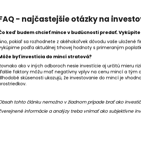
FAQ - najčastejšie otázky na invest
Čo keď budem chcieť mince v budúcnosti predať. Vykúpite
Áno, pokiaľ sa rozhodnete z akéhokoľvek dôvodu vaše uložené fi
vykúpime podľa aktuálnej trhovej hodnoty s primeraným poplat
Môže byť investícia do mincí stratová?
Rovnako ako v iných odboroch nesie investície aj určitú mieru ri
ďalšie faktory môžu mať negatívny vplyv na cenu mincí a tým aj
dlhodobé skúsenosti ukazujú, že investovanie do mincí je vhod
prostriedkov.
Obsah tohto článku nemožno v žiadnom prípade brať ako investi
Zverejnené informácie a analýzy treba vnímať ako subjektívne inv