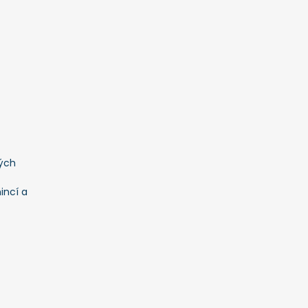
ých
incí a