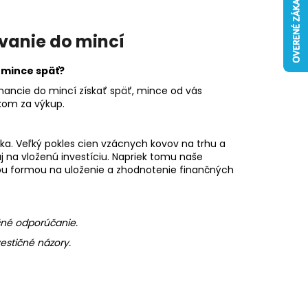
ovanie do mincí
 mince späť?
nancie do mincí získať späť, mince od vás
kom za výkup.
zika. Veľký pokles cien vzácnych kovov na trhu a
 na vloženú investíciu. Napriek tomu naše
nou formou na uloženie a zhodnotenie finančných
čné odporúčanie.
estičné názory.