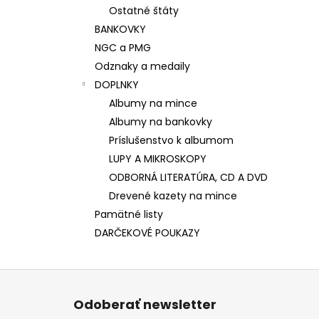
Ostatné štáty
BANKOVKY
NGC a PMG
Odznaky a medaily
DOPLNKY
Albumy na mince
Albumy na bankovky
Príslušenstvo k albumom
LUPY A MIKROSKOPY
ODBORNÁ LITERATÚRA, CD A DVD
Drevené kazety na mince
Pamätné listy
DARČEKOVÉ POUKAZY
Z
á
Odoberať newsletter
p