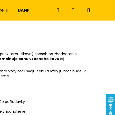
Hľadať
Prihlásenie
Nákupný
ce
BANKOVKY
NGC a PMG
Odznaky a m
košík
napriek tomu šikovný spôsob na zhodnotenie
ombinuje cenu vzácneho kovu aj
iebro vždy mali svoju cenu a vždy ju mať bude. V
žeme.
aše požiadavky
né zhodnotenie