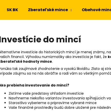
SK BK
Zberateľské mince
Obehové min
Čo potrebujete nájsť?
Investície do mincí
HĽADAŤ
Alternatívne investície do historických mincí je menej známy, 
vašich financií. Výhodou numizmatiky ako investícia je fakt, že
k
zberateľské hodnoty mince
.
Odporúčame
Ponúka tak zaujímavé zhodnotenie a vysokú likviditu. Zlato aj str
prípade záujmu sa na nás obráťte a radi vám so všetkým pomô
Ako prebieha investovanie do mincí?
Zistíme vaše predstavy ohľadom investície
Navrhneme niekoľko variantov investovania spĺňajúcich v
Starostlivo vyberieme a pripravíme vybrané mince
Vaše finančné prostriedky budú dobre uložené pre násled