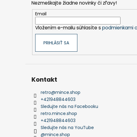
Nezmeškajte žiadne novinky či zľavy!
ä
t
Email
i
Vložením e-mailu súhlasíte s
podmienkami o
e
PRIHLÁSIŤ SA
Kontakt
retro
@
mince.shop
+421948844603
Sledujte nás na Facebooku
retro.mince.shop
+421948844603
Sledujte nás na YouTube
@mince.shop