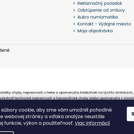
Reklamačný poriadok
Odstúpenie od zmluvy
Aukro numizmatika
Kontakt - Výdajné miesto
Moja objednávka
dené.
všetky chyby, nepresnosti v texte a opomenutia kdekoľvek na týchto stránkach,
skytnúť technické nepresnosti a typografické chyby alebo opomenutia v súvisl
 že sa spoliehajú na nepresné informácie poskytované na týchto stránkach.
súbory cookie, aby sme vám umožnili pohodlné
ie webovej stránky a vďaka analýze neustále
jej funkcie, výkon a použiteľnosť.
Viac informácií