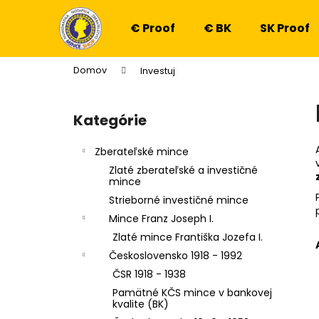
K
Prejsť
na
o
€ Proof
€ BK
SK Proof
obsah
Späť
Späť
š
do
do
í
Domov
Investuj
k
obchodu
obchodu
B
o
Kategórie
Preskočiť
č
kategórie
n
Zberateľské mince
ý
Zlaté zberateľské a investičné
p
mince
a
Strieborné investičné mince
n
Mince Franz Joseph I.
e
Zlaté mince Františka Jozefa I.
l
Československo 1918 - 1992
ČSR 1918 - 1938
Pamätné KČS mince v bankovej
kvalite (BK)