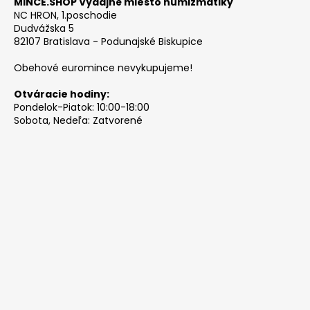
MINCE.SHOP Výdajné miesto numizmatiky
NC HRON, 1.poschodie
Dudvážska 5
82107 Bratislava - Podunajské Biskupice
Obehové euromince nevykupujeme!
Otváracie hodiny:
Pondelok-Piatok: 10:00-18:00
Sobota, Nedeľa: Zatvorené