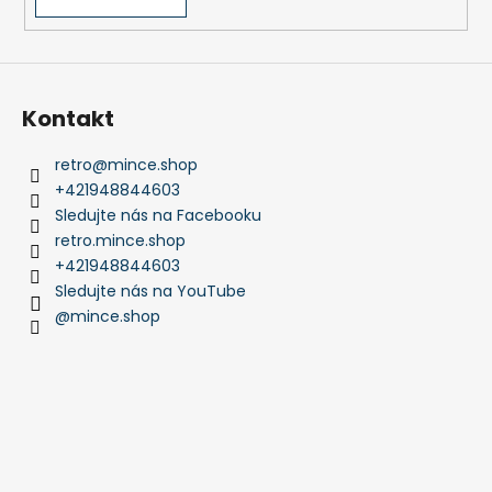
p
i
s
u
Kontakt
retro
@
mince.shop
+421948844603
Sledujte nás na Facebooku
retro.mince.shop
+421948844603
Sledujte nás na YouTube
@mince.shop