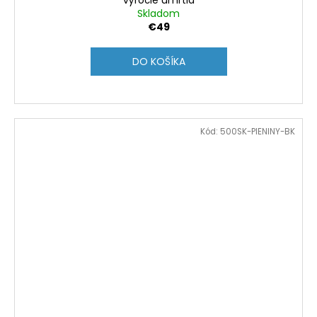
výročie úmrtia
Skladom
€49
DO KOŠÍKA
Kód:
500SK-PIENINY-BK