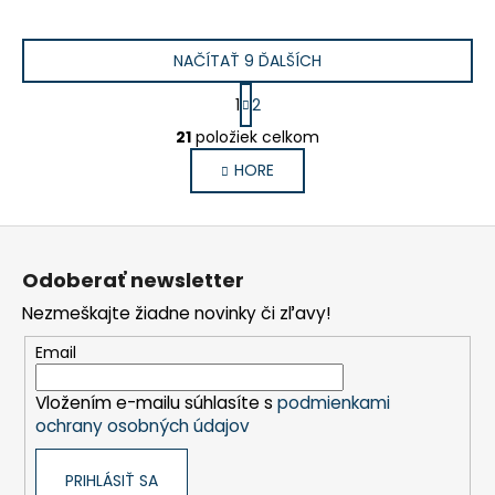
NAČÍTAŤ 9 ĎALŠÍCH
S
1
2
t
O
r
21
položiek celkom
v
á
HORE
l
n
k
á
o
d
Z
v
a
a
á
c
Odoberať newsletter
n
p
i
i
Nezmeškajte žiadne novinky či zľavy!
e
ä
e
p
t
Email
r
i
v
Vložením e-mailu súhlasíte s
podmienkami
e
k
ochrany osobných údajov
y
v
PRIHLÁSIŤ SA
ý