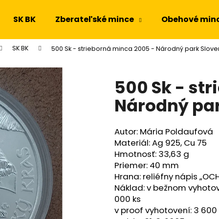
SK BK
Zberateľské mince
Obehové min
SK BK
500 Sk - strieborná minca 2005 - Národný park Sloven
Čo potrebujete nájsť?
500 Sk - st
HĽADAŤ
Národný par
Autor: Mária Poldaufová
Odporúčame
Materiál: Ag 925, Cu 75
Hmotnosť: 33,63 g
Priemer: 40 mm
Hrana: reliéfny nápis „O
Náklad: v bežnom vyhotov
000 ks
v proof vyhotovení: 3 600