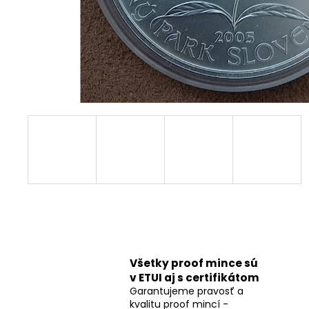
Všetky proof mince sú
v ETUI aj s certifikátom
Garantujeme pravosť a
kvalitu proof mincí -