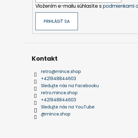
i
Vložením e-mailu súhlasíte s
podmienkami o
e
PRIHLÁSIŤ SA
Kontakt
retro
@
mince.shop
+421948844603
Sledujte nás na Facebooku
retro.mince.shop
+421948844603
Sledujte nás na YouTube
@mince.shop