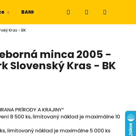
Hľadať
Prihlásenie
Nákupný
ce
BANKOVKY
NGC a PMG
Odznaky a m
ský Kras - BK
košík
rieborná minca 2005 -
k Slovenský Kras - BK
CHRANA PRÍRODY A KRAJINY“
ení 8 500 ks, limitovaný náklad je maximálne 10
 ks, limitovaný náklad je maximálne 5 000 ks