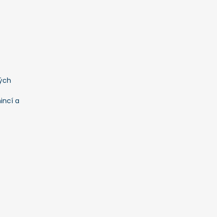
ých
incí a