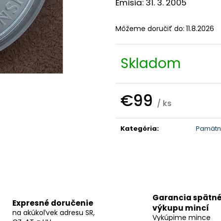
Emisia: 31. 3. 2005
Môžeme doručiť do:
11.8.2026
Skladom
€99
/ ks
Jednotková
cena:
Kategória
:
Pamätné
Garancia spätn
Expresné doručenie
výkupu mincí
na akúkoľvek adresu SR,
Vykúpime mince