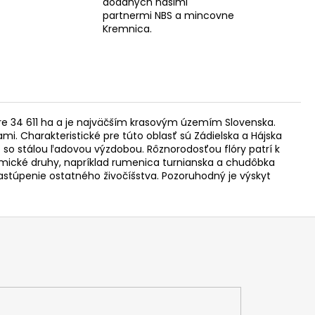
dodaných našimi
partnermi NBS a mincovne
Kremnica.
re 34 611 ha a je najväčším krasovým územím Slovenska.
i. Charakteristické pre túto oblasť sú Zádielska a Hájska
 so stálou ľadovou výzdobou. Rôznorodosťou flóry patrí k
emické druhy, napríklad rumenica turnianska a chudôbka
astúpenie ostatného živočíšstva. Pozoruhodný je výskyt