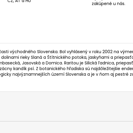
CZ, AT a HU
zakúpené u nás.
časti východného Slovenska. Bol vyhlásený v roku 2002 na výme
inami rieky Slaná a Štítnického potoka, jaskyňami a priepasťam
asecká, Jasovská a Domica. Raritou je Silická ľadnica, priepasť
ácny kandík psí. Z botanického hľadiska sú najdôležitejšie end
logicky najvýznamnejších území Slovenska a je v ňom aj pestré z