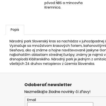
pôvod NBS a mincovňa
Kremnica.
Popis
Národný park Slovenský kras sa nachádza v juhozápadnej 
Vyznačuje sa množstvom krasových foriem, kaňonovitými dol
tiesňava, ako aj známe a hojne navštevované jaskyne Gomb
najbohatším oblastiam strednej Európy; známy je najmä vz
drsnoplodá Klášterského. Národný park je jedným z ornito
všetkých 24 druhov netopierov z územia Slovenska.
Z
á
Odoberať newsletter
p
Nezmeškajte žiadne novinky či zľavy!
ä
t
Email