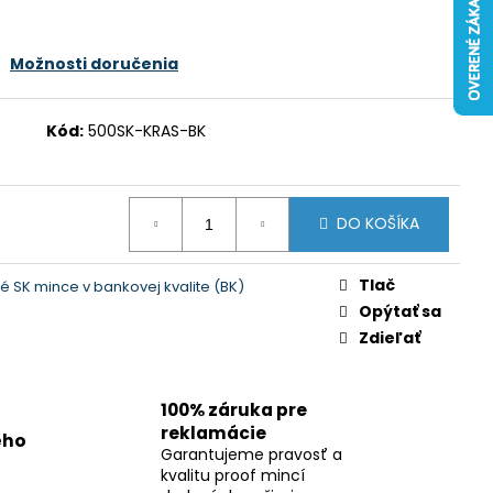
Možnosti doručenia
Kód:
500SK-KRAS-BK
DO KOŠÍKA
Tlač
 SK mince v bankovej kvalite (BK)
Opýtať sa
Zdieľať
100% záruka pre
reklamácie
ého
Garantujeme pravosť a
kvalitu proof mincí