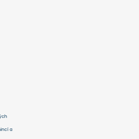
ých
incí a