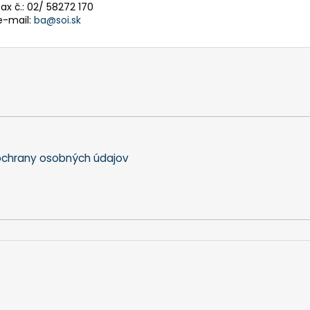
fax č.: 02/ 58272 170
e-mail:
ba@soi.sk
chrany osobných údajov