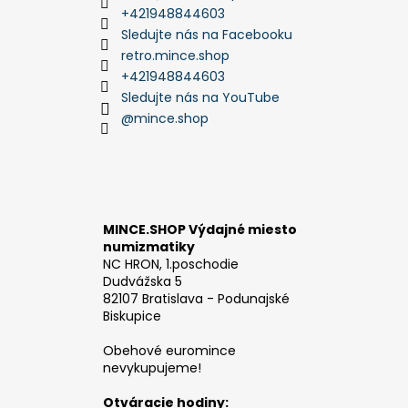
+421948844603
Sledujte nás na Facebooku
retro.mince.shop
+421948844603
Sledujte nás na YouTube
@mince.shop
MINCE.SHOP Výdajné miesto
numizmatiky
NC HRON, 1.poschodie
Dudvážska 5
82107 Bratislava - Podunajské
Biskupice
Obehové euromince
nevykupujeme!
Otváracie hodiny: