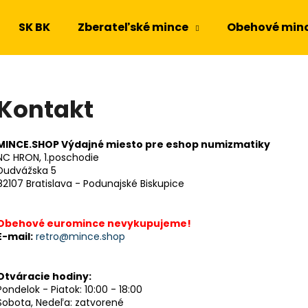
SK BK
Zberateľské mince
Obehové min
Čo potrebujete nájsť?
Kontakt
HĽADAŤ
MINCE.SHOP Výdajné miesto pre eshop numizmatiky
NC HRON, 1.poschodie
Dudvážska 5
82107 Bratislava - Podunajské Biskupice
Odporúčame
Obehové euromince nevykupujeme!
E-mail:
retro@mince.shop
Otváracie hodiny:
Pondelok - Piatok: 10:00 - 18:00
Sobota, Nedeľa: zatvorené