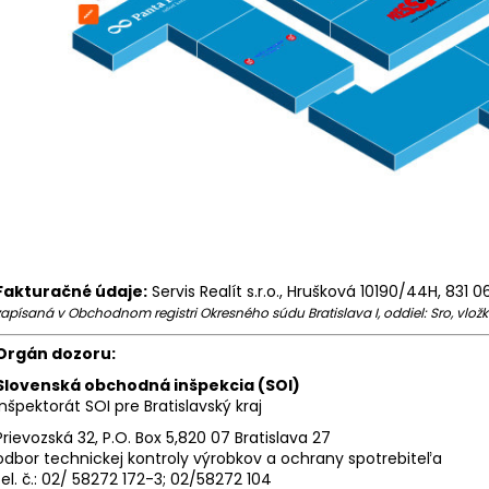
Fakturačné údaje:
Servis Realít s.r.o., Hrušková 10190/44H, 831 06
zapísaná v Obchodnom registri Okresného súdu Bratislava I, oddiel: Sro, vložka
Orgán dozoru:
Slovenská obchodná inšpekcia (SOI)
Inšpektorát SOI pre Bratislavský kraj
Prievozská 32, P.O. Box 5,820 07 Bratislava 27
odbor technickej kontroly výrobkov a ochrany spotrebiteľa
tel. č.: 02/ 58272 172-3; 02/58272 104