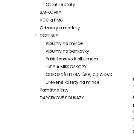
Ostatné štáty
BANKOVKY
NGC a PMG
Odznaky a medaily
DOPLNKY
Albumy na mince
Albumy na bankovky
Príslušenstvo k albumom
LUPY A MIKROSKOPY
ODBORNÁ LITERATÚRA, CD A DVD
Drevené kazety na mince
Pamätné listy
DARČEKOVÉ POUKAZY