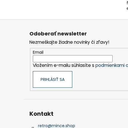
Z
á
Odoberať newsletter
p
Nezmeškajte žiadne novinky či zľavy!
ä
t
Email
i
Vložením e-mailu súhlasíte s
podmienkami o
e
PRIHLÁSIŤ SA
Kontakt
retro
@
mince.shop