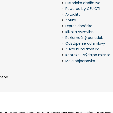
Historické dedičstvo
Powered by CEUICTI
Aktuality
Antika
Expres donáška
Klikni a Vyzdvihni
Reklamačný poriadok
Odstúpenie od zmluvy
Aukro numizmatika
Kontakt - Výdajné miesto
Moja objednávka
dené.
všetky chyby, nepresnosti v texte a opomenutia kdekoľvek na týchto stránkach,