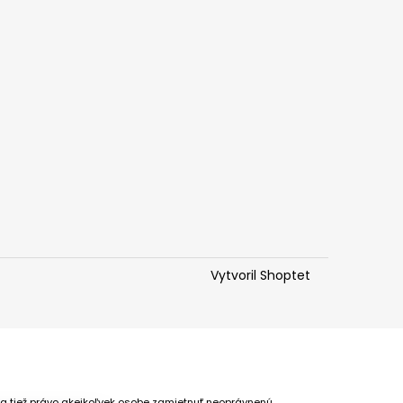
Vytvoril Shoptet
 a tiež právo akejkoľvek osobe zamietnuť neoprávnenú