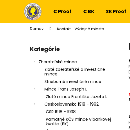
K
Prejsť
na
o
€ Proof
€ BK
SK Proof
obsah
Späť
Späť
š
do
do
í
Domov
Kontakt - Výdajné miesto
k
obchodu
obchodu
B
o
Kategórie
Preskočiť
č
kategórie
n
Zberateľské mince
ý
Zlaté zberateľské a investičné
p
mince
a
Strieborné investičné mince
n
Mince Franz Joseph I.
e
Zlaté mince Františka Jozefa I.
l
Československo 1918 - 1992
ČSR 1918 - 1938
Pamätné KČS mince v bankovej
kvalite (BK)