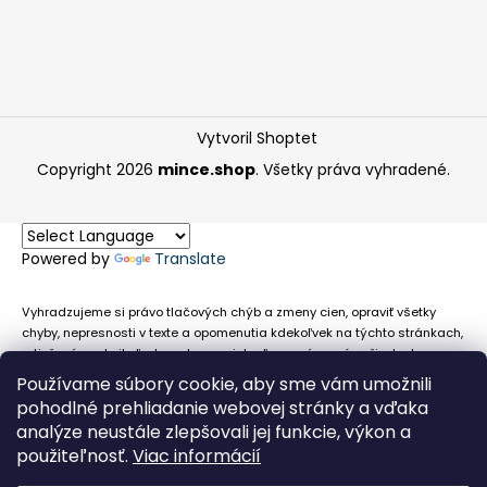
Vytvoril Shoptet
Copyright 2026
mince.shop
. Všetky práva vyhradené.
Powered by
Translate
Vyhradzujeme si právo tlačových chýb a zmeny cien, opraviť všetky
chyby, nepresnosti v texte a opomenutia kdekoľvek na týchto stránkach,
a tiež právo akejkoľvek osobe zamietnuť neoprávnenú požiadavku na
chybne uvedený text. Na stránkach sa môžu vyskytnúť technické
Používame súbory cookie, aby sme vám umožnili
nepresnosti a typografické chyby alebo opomenutia v súvislosti s
pohodlné prehliadanie webovej stránky a vďaka
informáciami zobrazenými na týchto stránkach, nevyplýva nám žiadna
analýze neustále zlepšovali jej funkcie, výkon a
povinnosť ani zodpovednosť v prípade, že sa spoliehajú na nepresné
použiteľnosť.
Viac informácií
informácie poskytované na týchto stránkach.