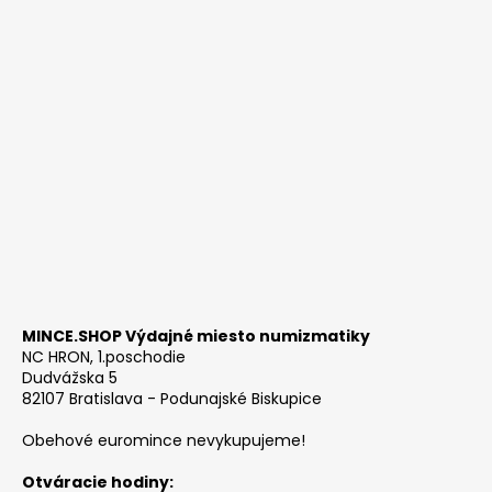
MINCE.SHOP Výdajné miesto numizmatiky
NC HRON, 1.poschodie
Dudvážska 5
82107 Bratislava - Podunajské Biskupice
Obehové euromince nevykupujeme!
Otváracie hodiny: