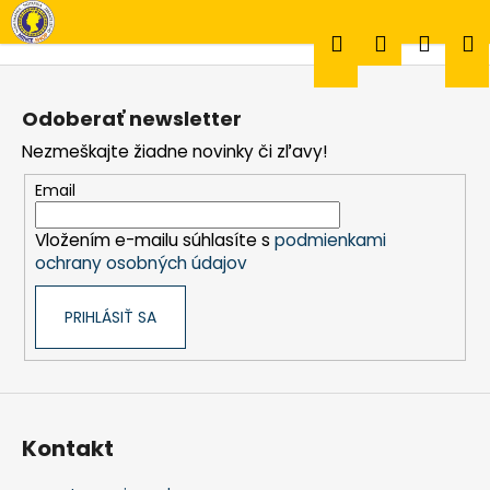
K
Prejsť
na
o
Hľadať
Prihlásen
Náku
M
obsah
Späť
Späť
š
Z
í
á
Č
Odoberať newsletter
k
košík
p
o
Nezmeškajte žiadne novinky či zľavy!
ä
p
t
Email
o
i
t
Vložením e-mailu súhlasíte s
podmienkami
e
r
ochrany osobných údajov
e
b
PRIHLÁSIŤ SA
u
j
e
t
Kontakt
e
n