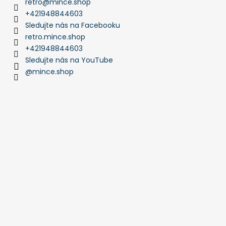
retro
@
mince.shop
á
+421948844603
j
Sledujte nás na Facebooku
s
retro.mince.shop
+421948844603
ť
Sledujte nás na YouTube
?
@mince.shop
HĽADAŤ
O
d
p
o
r
ú