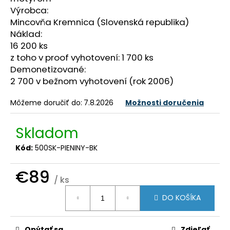
č
Výrobca:
a
Mincovňa Kremnica (Slovenská republika)
m
Náklad:
e
16 200 ks
z toho v proof vyhotovení: 1 700 ks
Demonetizované:
2 700 v bežnom vyhotovení (rok 2006)
Môžeme doručiť do:
7.8.2026
Možnosti doručenia
Skladom
Kód:
500SK-PIENINY-BK
€89
/ ks
Jednotková
DO KOŠÍKA
cena:
Opýtať sa
Zdieľať