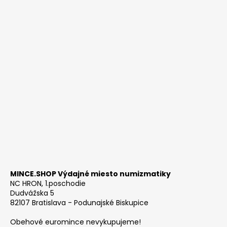
MINCE.SHOP Výdajné miesto numizmatiky
NC HRON, 1.poschodie
Dudvážska 5
82107 Bratislava - Podunajské Biskupice
Obehové euromince nevykupujeme!