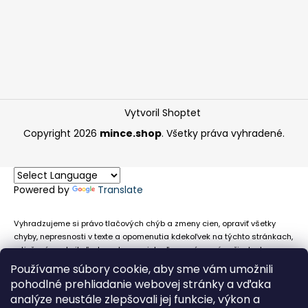
Vytvoril Shoptet
Copyright 2026
mince.shop
. Všetky práva vyhradené.
Powered by
Translate
Vyhradzujeme si právo tlačových chýb a zmeny cien, opraviť všetky
chyby, nepresnosti v texte a opomenutia kdekoľvek na týchto stránkach,
a tiež právo akejkoľvek osobe zamietnuť neoprávnenú požiadavku na
chybne uvedený text. Na stránkach sa môžu vyskytnúť technické
Používame súbory cookie, aby sme vám umožnili
nepresnosti a typografické chyby alebo opomenutia v súvislosti s
pohodlné prehliadanie webovej stránky a vďaka
informáciami zobrazenými na týchto stránkach, nevyplýva nám žiadna
analýze neustále zlepšovali jej funkcie, výkon a
povinnosť ani zodpovednosť v prípade, že sa spoliehajú na nepresné