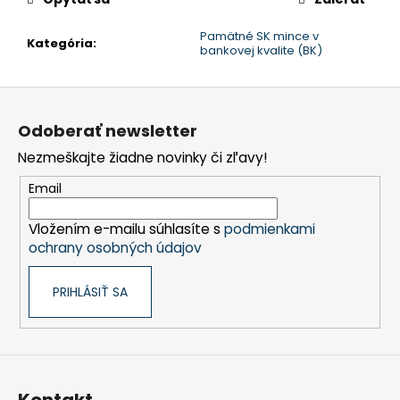
Pamätné SK mince v
Kategória
:
bankovej kvalite (BK)
Z
á
Odoberať newsletter
p
Nezmeškajte žiadne novinky či zľavy!
ä
t
Email
i
Vložením e-mailu súhlasíte s
podmienkami
e
ochrany osobných údajov
PRIHLÁSIŤ SA
Kontakt