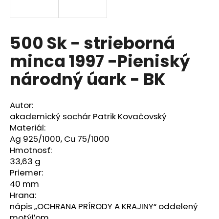
á
j
s
500 Sk - strieborná
ť
minca 1997 -Pieniský
?
národný úark - BK
Autor:
HĽADAŤ
akademický sochár Patrik Kovačovský
Materiál:
Ag 925/1000, Cu 75/1000
Hmotnosť:
O
33,63 g
d
Priemer:
p
40 mm
o
Hrana:
r
nápis „OCHRANA PRÍRODY A KRAJINY“ oddelený
ú
motýľom