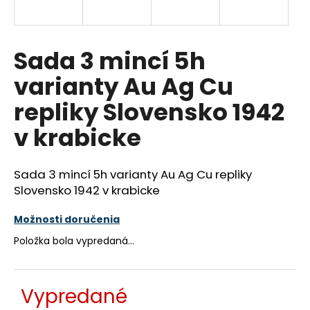
á
j
s
Sada 3 mincí 5h
ť
varianty Au Ag Cu
?
repliky Slovensko 1942
v krabicke
HĽADAŤ
Sada 3 mincí 5h varianty Au Ag Cu repliky
Slovensko 1942 v krabicke
O
Možnosti doručenia
d
Položka bola vypredaná…
p
o
r
Vypredané
ú