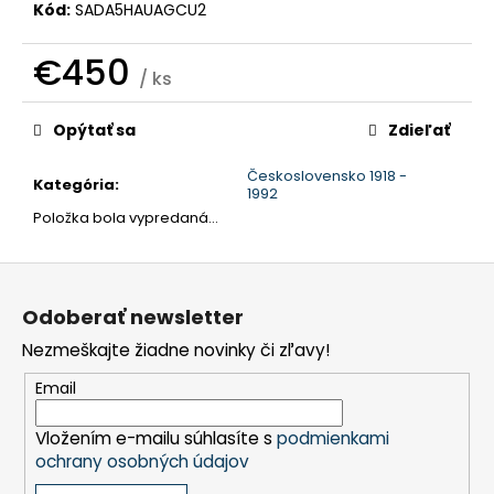
č
Kód:
SADA5HAUAGCU2
a
m
€450
e
/ ks
Jednotková
cena:
Opýtať sa
Zdieľať
Československo 1918 -
Kategória
:
1992
Položka bola vypredaná…
Z
á
Odoberať newsletter
p
Nezmeškajte žiadne novinky či zľavy!
ä
t
Email
i
Vložením e-mailu súhlasíte s
podmienkami
e
ochrany osobných údajov