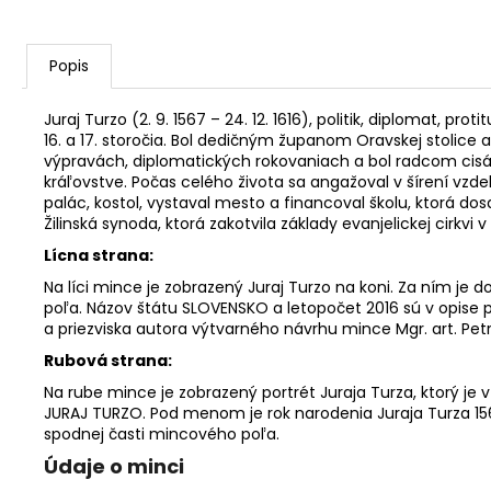
Popis
Juraj Turzo (2. 9. 1567 – 24. 12. 1616), politik, diplomat,
16. a 17. storočia. Bol dedičným županom Oravskej stolice
výpravách, diplomatických rokovaniach a bol radcom cisár
kráľovstve. Počas celého života sa angažoval v šírení vzd
palác, kostol, vystaval mesto a financoval školu, ktorá do
Žilinská synoda, ktorá zakotvila základy evanjelickej cirkvi
Lícna strana:
Na líci mince je zobrazený Juraj Turzo na koni. Za ním je 
poľa. Názov štátu SLOVENSKO a letopočet 2016 sú v opise p
a priezviska autora výtvarného návrhu mince Mgr. art. Pet
Rubová strana:
Na rube mince je zobrazený portrét Juraja Turza, ktorý je 
JURAJ TURZO. Pod menom je rok narodenia Juraja Turza 156
spodnej časti mincového poľa.
Údaje o minci