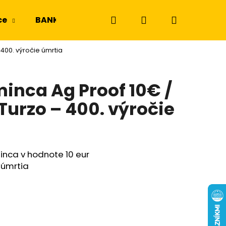
Hľadať
Prihlásenie
Nákupný
ce
BANKOVKY
NGC a PMG
Odznaky a m
 400. výročie úmrtia
košík
minca Ag Proof 10€ /
 Turzo – 400. výročie
inca v hodnote 10 eur
 úmrtia