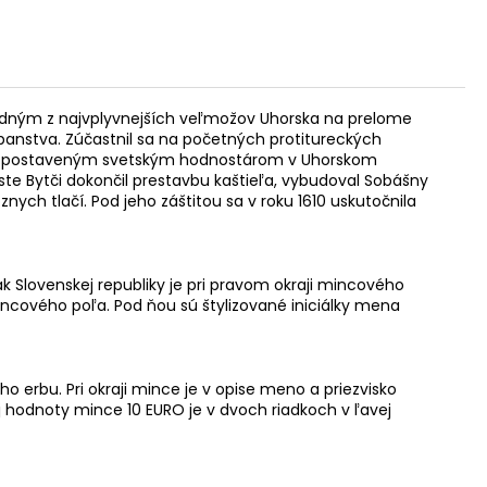
ol jedným z najvplyvnejších veľmožov Uhorska na prelome
 panstva. Zúčastnil sa na početných protitureckých
vyššie postaveným svetským hodnostárom v Uhorskom
ste Bytči dokončil prestavbu kaštieľa, vybudoval Sobášny
nych tlačí. Pod jeho záštitou sa v roku 1610 uskutočnila
ak Slovenskej republiky je pri pravom okraji mincového
incového poľa. Pod ňou sú štylizované iniciálky mena
o erbu. Pri okraji mince je v opise meno a priezvisko
 hodnoty mince 10 EURO je v dvoch riadkoch v ľavej