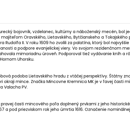
 protiturecký bojovník, vzdelanec, kultúrny a náboženský mecén, b
 a majiteľom Oravského, Lietavského, Bytčianskeho a Tokajského
a Rudolfa II. V roku 1609 ho zvolili za palatína, ktorý bol naj
elanosti a podpore evanjelickej viery. Vo svojom rezidenčnom me
sahovala mimoriadnu úroveň. Podporoval tiež vydávanie kníh a rôz
 v Hornom Uhorsku.
dobová podoba Lietavského hradu z vtáčej perspektívy. Štátny zn
ri okraji mince. Značka Mincovne Kremnica MK je v ľavej časti m
ra Valacha PV.
v pravej časti mincového poľa doplnený prvkami z jeho historickéh
7 a pod priezviskom rok jeho úmrtia 1616. Označenie nominálnej