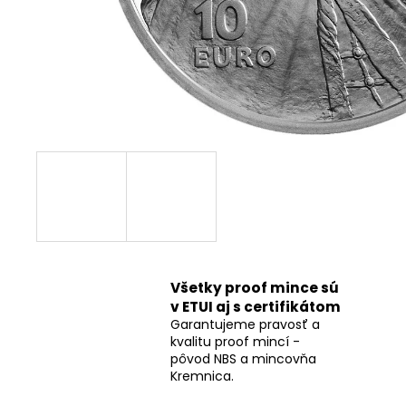
Všetky proof mince sú
v ETUI aj s certifikátom
Garantujeme pravosť a
kvalitu proof mincí -
pôvod NBS a mincovňa
Kremnica.