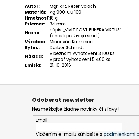
Autor:
Mgr. art. Peter Valach
Materiál:
Ag 900, Cu 100
Hmotnosť:
18 g
Priemer:
34 mm
nápis: „VIVIT POST FUNERA VIRTUS“
Hrana:
(cnosti prežívajú smrť)
Výrobca:
Mincovňa Kremnica
Rytec:
Dalibor Schmidt
v bežnom vyhotovení 3 100 ks
Náklad:
v proof vyhotovení 5 400 ks
Emisia:
21. 10. 2016
Z
á
Odoberať newsletter
p
Nezmeškajte žiadne novinky či zľavy!
ä
t
Email
i
Vložením e-mailu súhlasíte s
podmienkami o
e