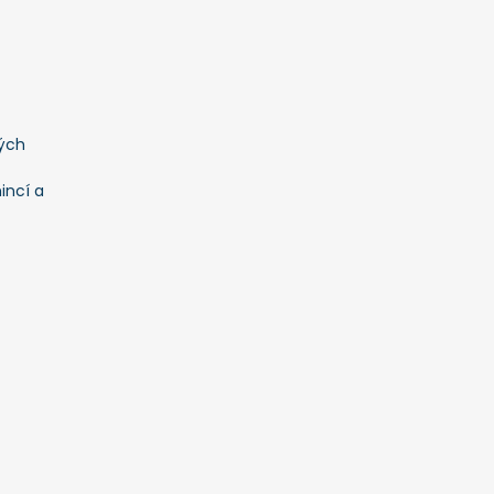
ých
incí a