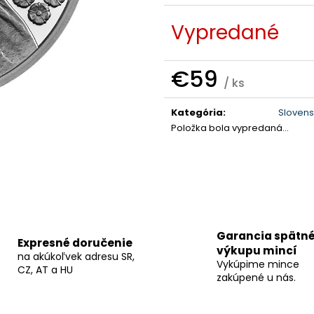
Vypredané
€59
/ ks
Jednotková
cena:
Kategória
:
Slovens
Položka bola vypredaná…
Garancia spätn
Expresné doručenie
výkupu mincí
na akúkoľvek adresu SR,
Vykúpime mince
CZ, AT a HU
zakúpené u nás.