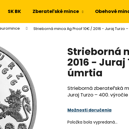
SK BK
Zberateľské mince
Obehové min
 euromince
Strieborná minca Ag Proof 10€ / 2016 - Juraj Turzo –
Čo potrebujete nájsť?
Strieborná 
HĽADAŤ
2016 - Juraj
úmrtia
Odporúčame
Strieborná zberateľská m
Juraj Turzo – 400. výročie
Možnosti doručenia
Položka bola vypredaná…