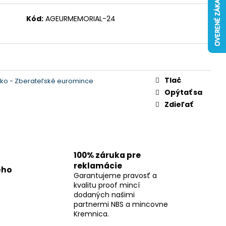
Kód:
AGEURMEMORIAL-24
Tlač
ko - Zberateľské euromince
Opýtať sa
Zdieľať
100% záruka pre
reklamácie
ého
Garantujeme pravosť a
kvalitu proof mincí
dodaných našimi
partnermi NBS a mincovne
Kremnica.