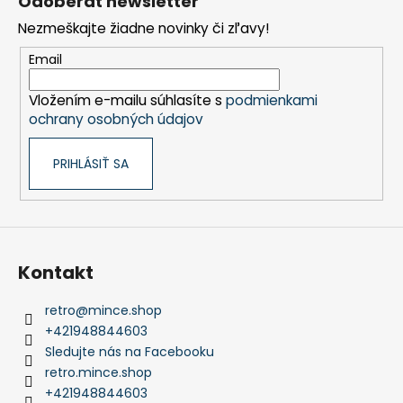
Odoberať newsletter
p
Nezmeškajte žiadne novinky či zľavy!
ä
t
Email
i
Vložením e-mailu súhlasíte s
podmienkami
e
ochrany osobných údajov
PRIHLÁSIŤ SA
Kontakt
retro
@
mince.shop
+421948844603
Sledujte nás na Facebooku
retro.mince.shop
+421948844603