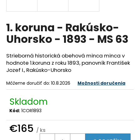
á
j
s
1. koruna - Rakúsko-
ť
Uhorsko - 1893 - MS 63
?
Strieborná historická obehová minca minca v
hodnote 1.koruna z roku 1893, panovník František
Jozef I., Rakúsko-Uhorsko
HĽADAŤ
Môžeme doručiť do:
10.8.2026
Možnosti doručenia
O
Skladom
d
Kód:
1COR1893
p
o
€165
r
/ ks
ú
Jednotková