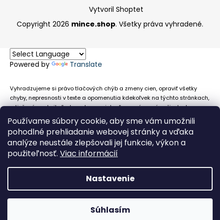
Vytvoril Shoptet
Copyright 2026
mince.shop
. Všetky práva vyhradené.
Powered by
Translate
Vyhradzujeme si právo tlačových chýb a zmeny cien, opraviť všetky
chyby, nepresnosti v texte a opomenutia kdekoľvek na týchto stránkach,
a tiež právo akejkoľvek osobe zamietnuť neoprávnenú požiadavku na
chybne uvedený text. Na stránkach sa môžu vyskytnúť technické
Používame súbory cookie, aby sme vám umožnili
nepresnosti a typografické chyby alebo opomenutia v súvislosti s
pohodlné prehliadanie webovej stránky a vďaka
informáciami zobrazenými na týchto stránkach, nevyplýva nám žiadna
analýze neustále zlepšovali jej funkcie, výkon a
povinnosť ani zodpovednosť v prípade, že sa spoliehajú na nepresné
použiteľnosť.
Viac informácií
informácie poskytované na týchto stránkach.
Nastavenie
Súhlasím
Obehové euromince nevykupujeme!
Facebook
Messenger
Whats
P