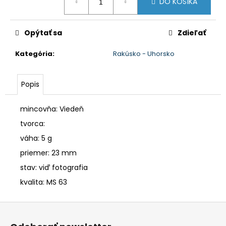
č
DO KOŠÍKA
cena:
a
m
Opýtať sa
Zdieľať
e
Kategória
:
Rakúsko - Uhorsko
Popis
mincovňa: Viedeň
tvorca:
váha: 5 g
priemer: 23 mm
stav: viď fotografia
kvalita: MS 63
Z
á