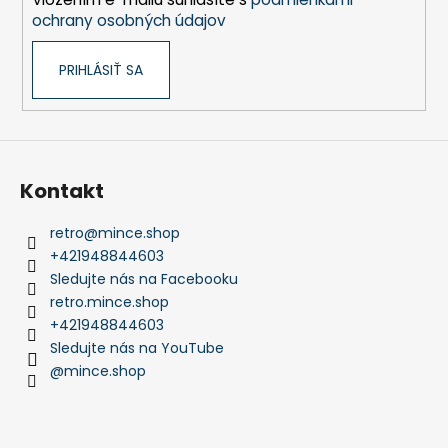
e
ochrany osobných údajov
PRIHLÁSIŤ SA
Kontakt
retro
@
mince.shop
+421948844603
Sledujte nás na Facebooku
retro.mince.shop
+421948844603
Sledujte nás na YouTube
@mince.shop