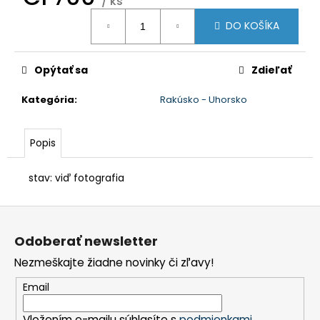
č
/ ks
Jednotková
a
DO KOŠÍKA
cena:
m
e
Opýtať sa
Zdieľať
Kategória
:
Rakúsko - Uhorsko
Popis
stav: viď fotografia
Z
á
Odoberať newsletter
p
Nezmeškajte žiadne novinky či zľavy!
ä
t
Email
i
Vložením e-mailu súhlasíte s
podmienkami