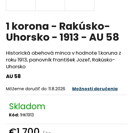
á
j
s
1 korona - Rakúsko-
ť
Uhorsko - 1913 - AU 58
?
Historická obehová minca v hodnote 1.koruna z
roku 1913, panovník František Jozef, Rakúsko-
Uhorsko
HĽADAŤ
AU 58
Môžeme doručiť do:
11.8.2026
Možnosti doručenia
O
d
Skladom
p
o
Kód:
1HK1913
r
ú
€1 700