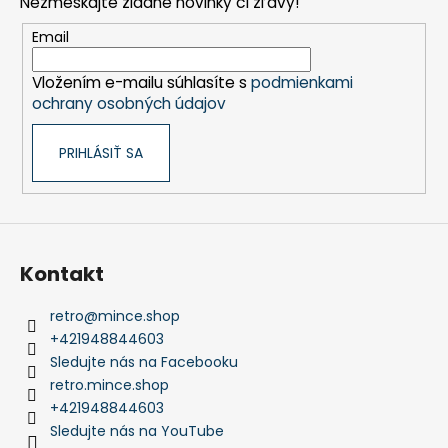
Nezmeškajte žiadne novinky či zľavy!
ä
t
Email
i
Vložením e-mailu súhlasíte s
podmienkami
e
ochrany osobných údajov
PRIHLÁSIŤ SA
Kontakt
retro
@
mince.shop
+421948844603
Sledujte nás na Facebooku
retro.mince.shop
+421948844603
Sledujte nás na YouTube