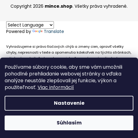
Copyright 2026
mince.shop
. Všetky práva vyhradené.
Powered by
Translate
Vyhradzujeme si právo tlačových chýb a zmeny cien, opraviť všetky
chyby, nepresnosti v texte a opomenutia kdekoľvek na týchto stránkach,
a tiež právo akejkoľvek osobe zamietnuť neoprávnenú požiadavku na
chybne uvedený text. Na stránkach sa môžu vyskytnúť technické
Používame súbory cookie, aby sme vám umožnili
nepresnosti a typografické chyby alebo opomenutia v súvislosti s
pohodlné prehliadanie webovej stránky a vďaka
informáciami zobrazenými na týchto stránkach, nevyplýva nám žiadna
analýze neustále zlepšovali jej funkcie, výkon a
povinnosť ani zodpovednosť v prípade, že sa spoliehajú na nepresné
použiteľnosť.
Viac informácií
informácie poskytované na týchto stránkach.
Nastavenie
Súhlasím
Obehové euromince nevykupujeme!
Facebook
Messenger
Whats
P