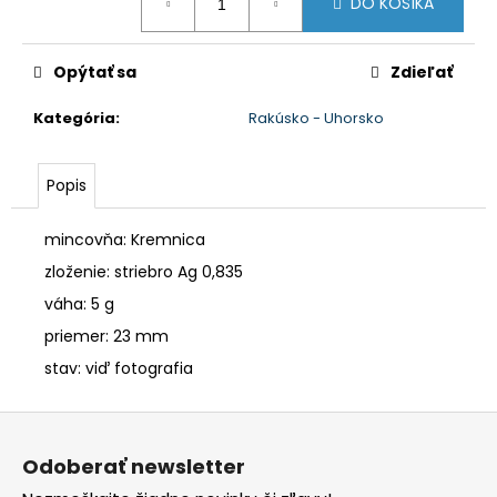
č
DO KOŠÍKA
cena:
a
m
Opýtať sa
Zdieľať
e
Kategória
:
Rakúsko - Uhorsko
Popis
mincovňa: Kremnica
zloženie: striebro Ag 0,835
váha: 5 g
priemer: 23 mm
stav: viď fotografia
Z
á
Odoberať newsletter
p