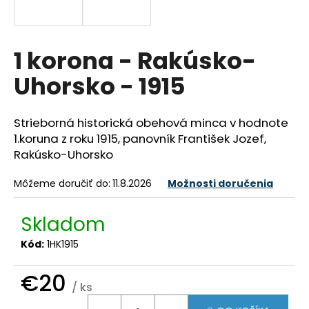
á
j
s
1 korona - Rakúsko-
ť
Uhorsko - 1915
?
Strieborná historická obehová minca v hodnote
1.koruna z roku 1915, panovník František Jozef,
Rakúsko-Uhorsko
HĽADAŤ
Môžeme doručiť do:
11.8.2026
Možnosti doručenia
O
Skladom
d
Kód:
1HK1915
p
o
€20
r
/ ks
ú
Jednotková