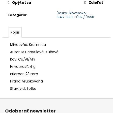
č
Opýtať sa
Zdieľať
a
m
Česko-Slovensko
Kategória
:
e
1945-1990 - ČSR / ČSSR
Popis
Mincovňa: Kremnica
Autor: M.Uchytilová-Kučová
Kov: Cu/Al/Mn
Hmotnosť: 4 g
Priemer: 23 mm
Hrana: vrúbkovaná
Stav: viď. fotka
Z
á
Odoberať newsletter