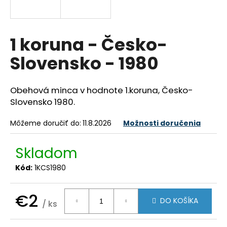
á
j
s
1 koruna - Česko-
ť
Slovensko - 1980
?
Obehová minca v hodnote 1.koruna, Česko-
Slovensko 1980.
HĽADAŤ
Môžeme doručiť do:
11.8.2026
Možnosti doručenia
Skladom
O
Kód:
1KCS1980
d
p
o
€2
DO KOŠÍKA
/ ks
r
Jednotková
ú
cena: