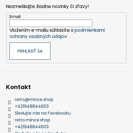
p
Nezmeškajte žiadne novinky či zľavy!
ä
t
Email
i
Vložením e-mailu súhlasíte s
podmienkami
e
ochrany osobných údajov
PRIHLÁSIŤ SA
Kontakt
retro
@
mince.shop
+421948844603
Sledujte nás na Facebooku
retro.mince.shop
+421948844603