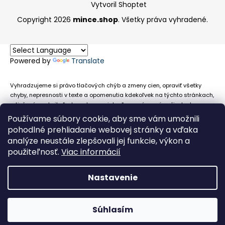
Vytvoril Shoptet
Copyright 2026
mince.shop
. Všetky práva vyhradené.
Powered by
Translate
Vyhradzujeme si právo tlačových chýb a zmeny cien, opraviť všetky
chyby, nepresnosti v texte a opomenutia kdekoľvek na týchto stránkach,
a tiež právo akejkoľvek osobe zamietnuť neoprávnenú požiadavku na
chybne uvedený text. Na stránkach sa môžu vyskytnúť technické
Používame súbory cookie, aby sme vám umožnili
nepresnosti a typografické chyby alebo opomenutia v súvislosti s
pohodlné prehliadanie webovej stránky a vďaka
informáciami zobrazenými na týchto stránkach, nevyplýva nám žiadna
analýze neustále zlepšovali jej funkcie, výkon a
povinnosť ani zodpovednosť v prípade, že sa spoliehajú na nepresné
použiteľnosť.
Viac informácií
informácie poskytované na týchto stránkach.
Nastavenie
Súhlasím
Obehové euromince nevykupujeme!
Facebook
Messenger
Whats
P