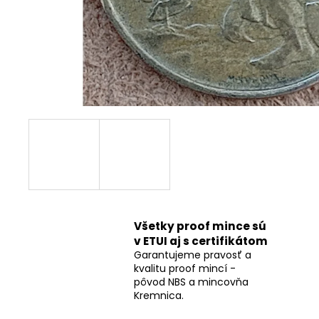
Všetky proof mince sú
v ETUI aj s certifikátom
Garantujeme pravosť a
kvalitu proof mincí -
pôvod NBS a mincovňa
Kremnica.