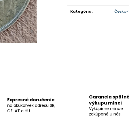
Jednotková
cena:
Kategória
:
Česko-S
Garancia spätn
Expresné doručenie
výkupu mincí
na akúkoľvek adresu SR,
Vykúpime mince
CZ, AT a HU
zakúpené u nás.