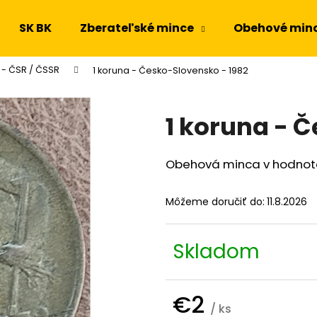
SK BK
Zberateľské mince
Obehové min
 - ČSR / ČSSR
1 koruna - Česko-Slovensko - 1982
Čo potrebujete nájsť?
1 koruna - 
HĽADAŤ
Obehová minca v hodnote 
Odporúčame
Môžeme doručiť do:
11.8.2026
Skladom
€2
/ ks