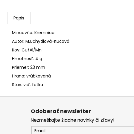
Popis
Mincovňa: Kremnica
Autor: M.Uchytilová-Kučová
Kov: Cu/Al/Mn
Hmotnosť: 4 g
Priemer: 23 mm
Hrana: vrúbkovaná
Stav: viď. fotka
Z
á
Odoberať newsletter
p
Nezmeškajte žiadne novinky či zľavy!
ä
t
Email