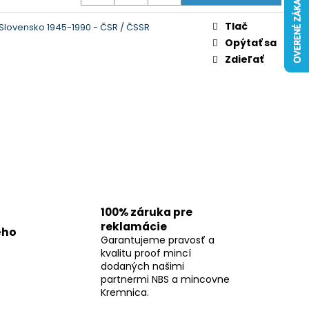
Tlač
lovensko 1945-1990 - ČSR / ČSSR
Opýtať sa
Zdieľať
100% záruka pre
reklamácie
ého
Garantujeme pravosť a
kvalitu proof mincí
dodaných našimi
partnermi NBS a mincovne
Kremnica.