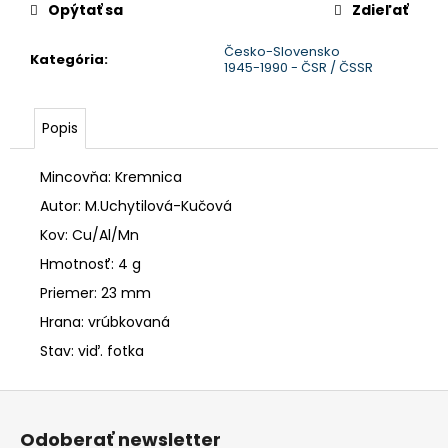
č
Opýtať sa
Zdieľať
a
m
Česko-Slovensko
Kategória
:
e
1945-1990 - ČSR / ČSSR
Popis
Mincovňa: Kremnica
Autor: M.Uchytilová-Kučová
Kov: Cu/Al/Mn
Hmotnosť: 4 g
Priemer: 23 mm
Hrana: vrúbkovaná
Stav: viď. fotka
Z
á
Odoberať newsletter