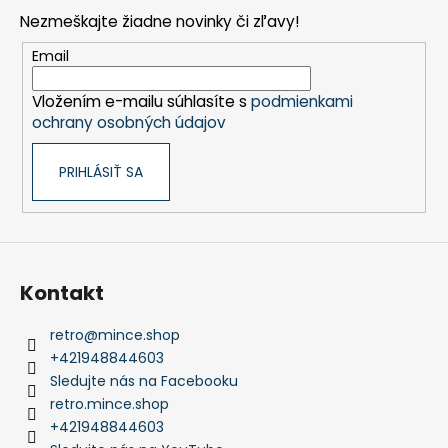
p
Nezmeškajte žiadne novinky či zľavy!
ä
t
Email
i
Vložením e-mailu súhlasíte s
podmienkami
e
ochrany osobných údajov
PRIHLÁSIŤ SA
Kontakt
retro
@
mince.shop
+421948844603
Sledujte nás na Facebooku
retro.mince.shop
+421948844603