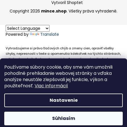
Vytvoril Shoptet
Copyright 2026
mince.shop
. Všetky práva vyhradené.
Powered by
Translate
Vyhradzujeme si právo tlačových chýb a zmeny cien, opraviť všetky
chyby, nepresnosti v texte a opomenutia kdekoľvek na týchto stránkach,
a tiež právo akejkoľvek osobe zamietnuť neoprávnenú požiadavku na
chybne uvedený text. Na stránkach sa môžu vyskytnúť technické
Používame súbory cookie, aby sme vám umožnili
nepresnosti a typografické chyby alebo opomenutia v súvislosti s
pohodlné prehliadanie webovej stránky a vďaka
informáciami zobrazenými na týchto stránkach, nevyplýva nám žiadna
analýze neustále zlepšovali jej funkcie, výkon a
povinnosť ani zodpovednosť v prípade, že sa spoliehajú na nepresné
použiteľnosť.
Viac informácií
informácie poskytované na týchto stránkach.
Nastavenie
Súhlasím
Obehové euromince nevykupujeme!
Facebook
Messenger
Whats
P