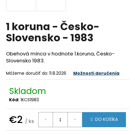
á
j
s
1 koruna - Česko-
ť
Slovensko - 1983
?
Obehová minca v hodnote 1.koruna, Česko-
Slovensko 1983.
HĽADAŤ
Môžeme doručiť do:
11.8.2026
Možnosti doručenia
Skladom
O
Kód:
1KCS1983
d
p
o
€2
DO KOŠÍKA
/ ks
r
Jednotková
ú
cena: