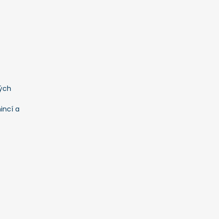
ých
incí a