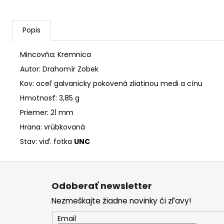
Popis
Mincovňa: Kremnica
Autor: Drahomír Zobek
Kov: oceľ galvanicky pokovená zliatinou medi a cínu
Hmotnosť: 3,85 g
Priemer: 21 mm
Hrana: vrúbkovaná
Stav: viď. fotka
UNC
Z
á
Odoberať newsletter
p
Nezmeškajte žiadne novinky či zľavy!
ä
t
Email