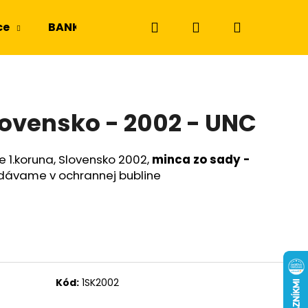
Hľadať
Prihlásenie
Nákupný
ce
BANKOVKY
NGC a PMG
Odznaky a m
košík
lovensko - 2002 - UNC
1.koruna, Slovensko 2002,
minca zo sady -
edávame v ochrannej bubline
Kód:
1SK2002