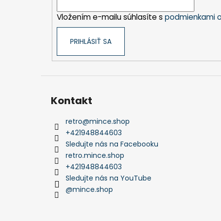
i
Vložením e-mailu súhlasíte s
podmienkami o
e
PRIHLÁSIŤ SA
Kontakt
retro
@
mince.shop
+421948844603
Sledujte nás na Facebooku
retro.mince.shop
+421948844603
Sledujte nás na YouTube
@mince.shop