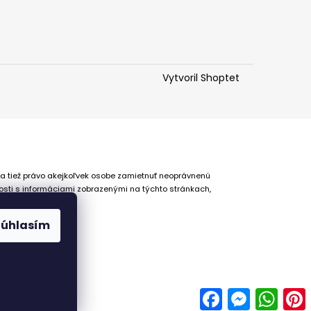
Vytvoril Shoptet
 a tiež právo akejkoľvek osobe zamietnuť neoprávnenú
osti s informáciami zobrazenými na týchto stránkach,
Súhlasím
Facebook
Messenger
Whats
P