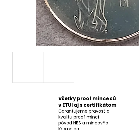
Všetky proof mince sú
v ETUI aj s certifikátom
Garantujeme pravosť a
kvalitu proof mincí -
pôvod NBS a mincovňa
Kremnica.