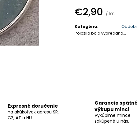
€2,90
/ ks
Jednotková
cena:
Kategória
:
Obdobi
Položka bola vypredaná…
Garancia spätn
Expresné doručenie
výkupu mincí
na akúkoľvek adresu SR,
Vykúpime mince
CZ, AT a HU
zakúpené u nás.