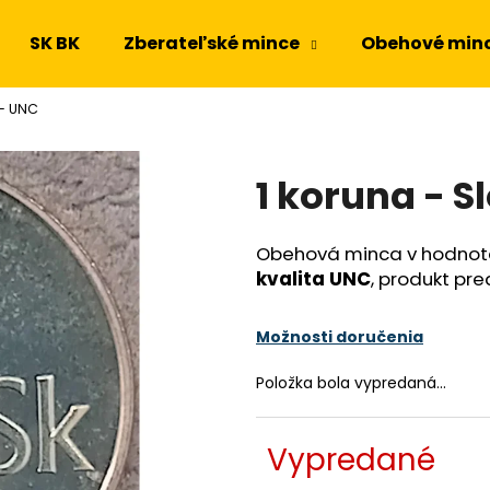
SK BK
Zberateľské mince
Obehové min
 - UNC
Čo potrebujete nájsť?
1 koruna - S
HĽADAŤ
Obehová minca v hodnote 
kvalita UNC
, produkt pr
Odporúčame
Možnosti doručenia
Položka bola vypredaná…
Vypredané