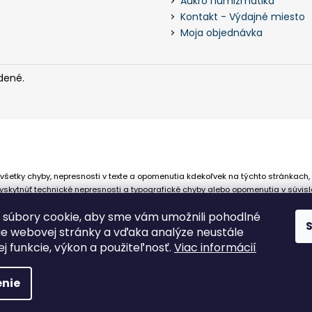
Aukro numizmatika
Kontakt - Výdajné miesto
Moja objednávka
dené.
všetky chyby, nepresnosti v texte a opomenutia kdekoľvek na týchto stránkach,
skytnúť technické nepresnosti a typografické chyby alebo opomenutia v súvisl
 že sa spoliehajú na nepresné informácie poskytované na týchto stránkach.
súbory cookie, aby sme vám umožnili pohodlné
ie webovej stránky a vďaka analýze neustále
jej funkcie, výkon a použiteľnosť.
Viac informácií
nie