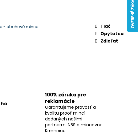
Tlač
e - obehové mince
Opýtať sa
Zdieľať
100% záruka pre
reklamácie
ého
Garantujeme pravosť a
kvalitu proof mincí
dodaných našimi
partnermi NBS a mincovne
Kremnica.