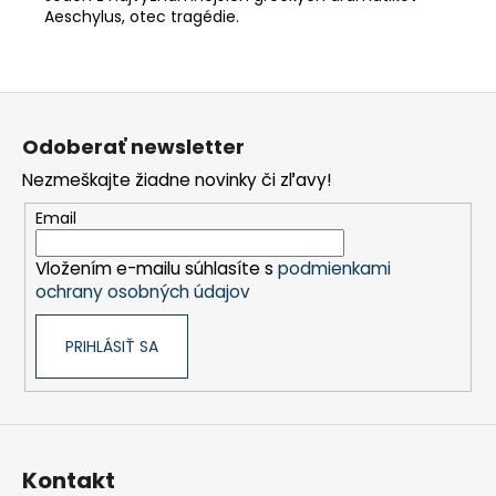
Aeschylus, otec tragédie.
Z
á
Odoberať newsletter
p
Nezmeškajte žiadne novinky či zľavy!
ä
t
Email
i
Vložením e-mailu súhlasíte s
podmienkami
e
ochrany osobných údajov
PRIHLÁSIŤ SA
Kontakt