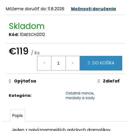
č
a
Môžeme doručiť do:
11.8.2026
Možnosti doručenia
m
e
Skladom
Kód:
10AESCH2012
€119
/ ks
Jednotková
DO KOŠÍKA
cena:
Opýtať sa
Zdieľať
Ostatné mince,
Kategória
:
medaily a sady
Popis
Jeden z najvýznamnejších gréckych dramatikov