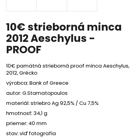
á
j
s
10€ strieborná minca
ť
2012 Aeschylus -
?
PROOF
10€ pamätná strieborná proof minca Aeschylus,
HĽADAŤ
2012, Grécko
výrobca:
Bank of Greece
autor:
G.Stamatopoulos
O
materiál: striebro Ag 92,5% / Cu 7,5%
d
p
hmotnosť: 34,1 g
o
priemer: 40 mm
r
ú
stav: viď fotografia