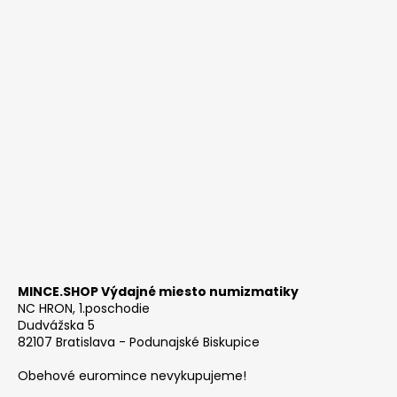
MINCE.SHOP Výdajné miesto numizmatiky
NC HRON, 1.poschodie
Dudvážska 5
82107 Bratislava - Podunajské Biskupice
Obehové euromince nevykupujeme!