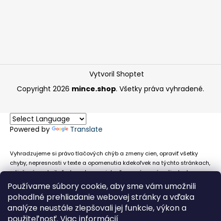
Vytvoril Shoptet
Copyright 2026
mince.shop
. Všetky práva vyhradené.
Powered by
Translate
Vyhradzujeme si právo tlačových chýb a zmeny cien, opraviť všetky
chyby, nepresnosti v texte a opomenutia kdekoľvek na týchto stránkach,
a tiež právo akejkoľvek osobe zamietnuť neoprávnenú požiadavku na
chybne uvedený text. Na stránkach sa môžu vyskytnúť technické
Používame súbory cookie, aby sme vám umožnili
nepresnosti a typografické chyby alebo opomenutia v súvislosti s
pohodlné prehliadanie webovej stránky a vďaka
informáciami zobrazenými na týchto stránkach, nevyplýva nám žiadna
analýze neustále zlepšovali jej funkcie, výkon a
povinnosť ani zodpovednosť v prípade, že sa spoliehajú na nepresné
použiteľnosť.
Viac informácií
informácie poskytované na týchto stránkach.