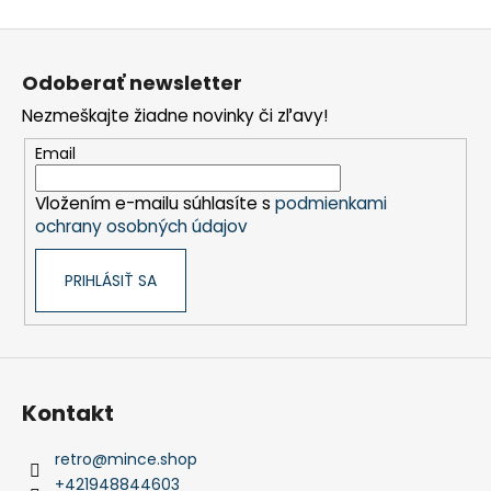
Z
á
Odoberať newsletter
p
Nezmeškajte žiadne novinky či zľavy!
ä
t
Email
i
Vložením e-mailu súhlasíte s
podmienkami
e
ochrany osobných údajov
PRIHLÁSIŤ SA
Kontakt
retro
@
mince.shop
+421948844603