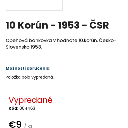
á
j
s
10 Korún - 1953 - ČSR
ť
?
Obehová bankovka v hodnote 10.korún, Česko-
Slovensko 1953.
HĽADAŤ
Možnosti doručenia
Položka bola vypredaná…
O
d
Vypredané
p
Kód:
004463
o
r
€9
ú
/ ks