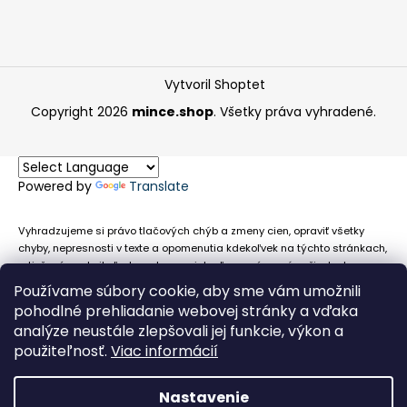
Vytvoril Shoptet
Copyright 2026
mince.shop
. Všetky práva vyhradené.
Powered by
Translate
Vyhradzujeme si právo tlačových chýb a zmeny cien, opraviť všetky
chyby, nepresnosti v texte a opomenutia kdekoľvek na týchto stránkach,
a tiež právo akejkoľvek osobe zamietnuť neoprávnenú požiadavku na
chybne uvedený text. Na stránkach sa môžu vyskytnúť technické
Používame súbory cookie, aby sme vám umožnili
nepresnosti a typografické chyby alebo opomenutia v súvislosti s
pohodlné prehliadanie webovej stránky a vďaka
informáciami zobrazenými na týchto stránkach, nevyplýva nám žiadna
analýze neustále zlepšovali jej funkcie, výkon a
povinnosť ani zodpovednosť v prípade, že sa spoliehajú na nepresné
použiteľnosť.
Viac informácií
informácie poskytované na týchto stránkach.
Nastavenie