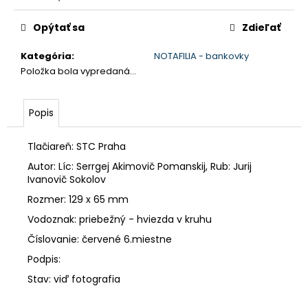
č
Jednotková
a
cena:
Opýtať sa
Zdieľať
m
e
Kategória
:
NOTAFILIA - bankovky
Položka bola vypredaná…
Popis
Tlačiareň: STC Praha
Autor: Líc: Serrgej Akimovič Pomanskij, Rub: Jurij
Ivanovič Sokolov
Rozmer: 129 x 65 mm
Vodoznak: priebežný - hviezda v kruhu
Číslovanie: červené 6.miestne
Podpis:
Stav: viď fotografia