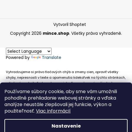
Vytvoril Shoptet
Copyright 2026
mince.shop
. Všetky práva vyhradené.
Powered by
Translate
Vyhradzujeme si právo tlačových chýb a zmeny cien, opraviť všetky
chyby, nepresnosti v texte a opomenutia kdekoľvek na týchto stránkach,
a tiež právo akejkoľvek osobe zamietnuť neoprávnenú požiadavku na
chybne uvedený text. Na stránkach sa môžu vyskytnúť technické
Používame súbory cookie, aby sme vám umožnili
nepresnosti a typografické chyby alebo opomenutia v súvislosti s
pohodlné prehliadanie webovej stránky a vďaka
informáciami zobrazenými na týchto stránkach, nevyplýva nám žiadna
analýze neustále zlepšovali jej funkcie, výkon a
povinnosť ani zodpovednosť v prípade, že sa spoliehajú na nepresné
použiteľnosť.
Viac informácií
informácie poskytované na týchto stránkach.
Nastavenie