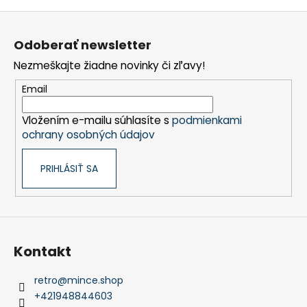
Z
á
Odoberať newsletter
p
Nezmeškajte žiadne novinky či zľavy!
ä
t
Email
i
Vložením e-mailu súhlasíte s
podmienkami
e
ochrany osobných údajov
PRIHLÁSIŤ SA
Kontakt
retro
@
mince.shop
+421948844603