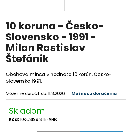
á
j
s
10 koruna - Česko-
ť
Slovensko - 1991 -
?
Milan Rastislav
Štefánik
HĽADAŤ
Obehová minca v hodnote 10.korún, Česko-
Slovensko 1991.
O
Môžeme doručiť do:
11.8.2026
Možnosti doručenia
d
p
Skladom
o
r
Kód:
10KCS1991STEFANIK
ú