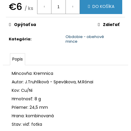
č
€6
a
DO KOŠÍKA
/ ks
m
Jednotková
e
cena:
Opýtať sa
Zdieľať
Obdobie - obehové
Kategória
:
mince
Popis
Mincovňa: Kremnica
Autor: J.Truhlíková - Spevákova, M.Rónai
Kov: Cu/Ni
Hmotnosť: 8 g
Priemer: 24,5 mm
Hrana: kombinovaná
Stav: viď. fotka