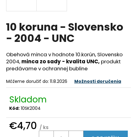
á
j
s
10 koruna - Slovensko
ť
- 2004 - UNC
?
Obehová minca v hodnote 10.korún, Slovensko
2004,
minca zo sady - kvalita UNC,
produkt
predávame v ochrannej bubline
HĽADAŤ
Môžeme doručiť do:
11.8.2026
Možnosti doručenia
O
Skladom
d
Kód:
10SK2004
p
o
€4,70
r
/ ks
ú
Jednotková