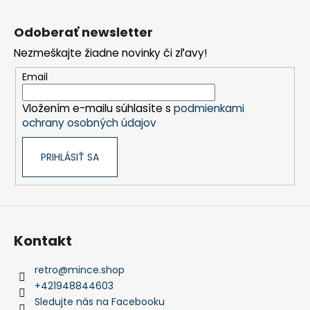
Z
á
Odoberať newsletter
p
Nezmeškajte žiadne novinky či zľavy!
ä
t
Email
i
Vložením e-mailu súhlasíte s
podmienkami
e
ochrany osobných údajov
PRIHLÁSIŤ SA
Kontakt
retro
@
mince.shop
+421948844603
Sledujte nás na Facebooku