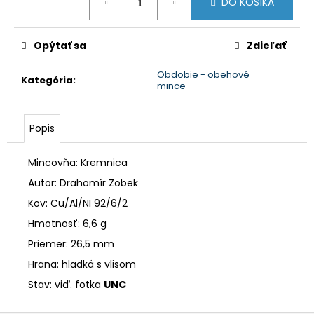
č
DO KOŠÍKA
cena:
a
m
Opýtať sa
Zdieľať
e
Obdobie - obehové
Kategória
:
mince
Popis
Mincovňa: Kremnica
Autor: Drahomír Zobek
Kov: Cu/Al/NI 92/6/2
Hmotnosť: 6,6 g
Priemer: 26,5 mm
Hrana: hladká s vlisom
Stav: viď. fotka
UNC