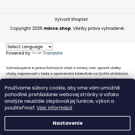
Vytvoril Shoptet
Copyright 2026
mince.shop
. Všetky práva vyhradené.
Powered by
Translate
Vyhradzujeme si právo tlačových chýb a zmeny cien, opraviť všetky
chyby, nepresnosti v texte a opomenutia kdekoľvek na týchto stránkach,
a tiež právo akejkoľvek osobe zamietnuť neoprávnenú požiadavku na
chybne uvedený text. Na stránkach sa môžu vyskytnúť technické
Používame súbory cookie, aby sme vám umožnili
nepresnosti a typografické chyby alebo opomenutia v súvislosti s
pohodlné prehliadanie webovej stránky a vďaka
informáciami zobrazenými na týchto stránkach, nevyplýva nám žiadna
analýze neustále zlepšovali jej funkcie, výkon a
povinnosť ani zodpovednosť v prípade, že sa spoliehajú na nepresné
použiteľnosť.
Viac informácií
informácie poskytované na týchto stránkach.
Nastavenie