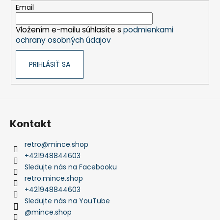
t
Email
i
Vložením e-mailu súhlasíte s
podmienkami
e
ochrany osobných údajov
PRIHLÁSIŤ SA
Kontakt
retro
@
mince.shop
+421948844603
Sledujte nás na Facebooku
retro.mince.shop
+421948844603
Sledujte nás na YouTube
@mince.shop