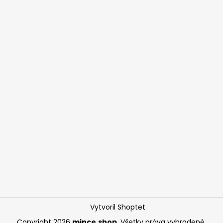
Vytvoril Shoptet
Copyright 2026
mince.shop
. Všetky práva vyhradené.