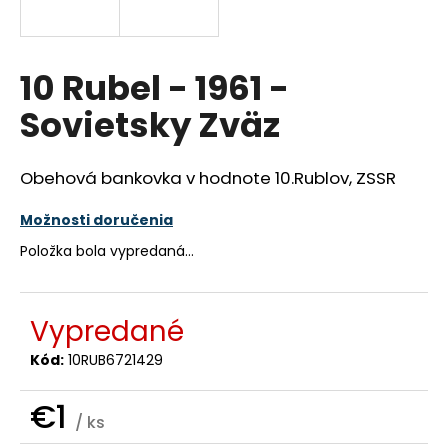
á
j
s
10 Rubel - 1961 -
ť
Sovietsky Zväz
?
Obehová bankovka v hodnote 10.Rublov, ZSSR
Možnosti doručenia
HĽADAŤ
Položka bola vypredaná…
O
Vypredané
d
p
Kód:
10RUB6721429
o
r
€1
/ ks
ú
Jednotková