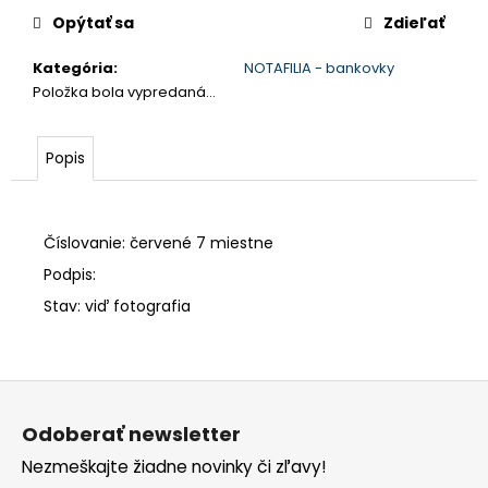
č
cena:
Opýtať sa
Zdieľať
a
m
Kategória
:
NOTAFILIA - bankovky
e
Položka bola vypredaná…
Popis
Číslovanie: červené 7 miestne
Podpis:
Stav: viď fotografia
Z
á
Odoberať newsletter
p
Nezmeškajte žiadne novinky či zľavy!
ä