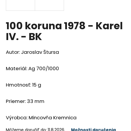
á
j
s
100 koruna 1978 - Karel
ť
IV. - BK
?
Autor: Jaroslav Štursa
Materiál: Ag 700/1000
HĽADAŤ
Hmotnosť: 15 g
O
d
Priemer: 33 mm
p
o
Výrobca: Mincovňa Kremnica
r
ú
Môžeme doručiť do:
11.8.2026
Možnosti doručenia