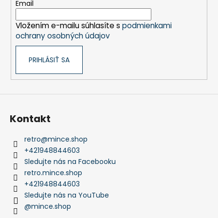
t
Email
i
Vložením e-mailu súhlasíte s
podmienkami
e
ochrany osobných údajov
PRIHLÁSIŤ SA
Kontakt
retro
@
mince.shop
+421948844603
Sledujte nás na Facebooku
retro.mince.shop
+421948844603
Sledujte nás na YouTube
@mince.shop