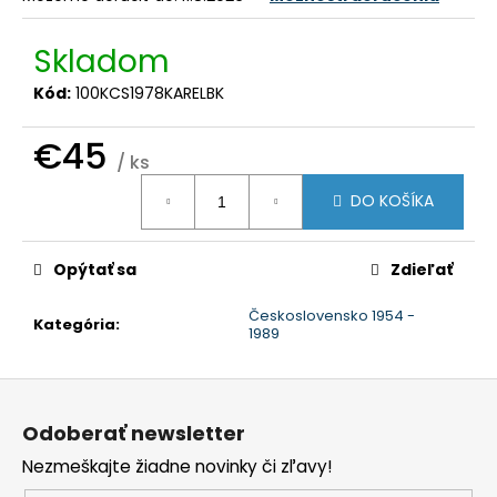
č
a
m
Skladom
e
Kód:
100KCS1978KARELBK
€45
/ ks
Jednotková
DO KOŠÍKA
cena:
Opýtať sa
Zdieľať
Československo 1954 -
Kategória
:
1989
Z
á
Odoberať newsletter
p
Nezmeškajte žiadne novinky či zľavy!
ä