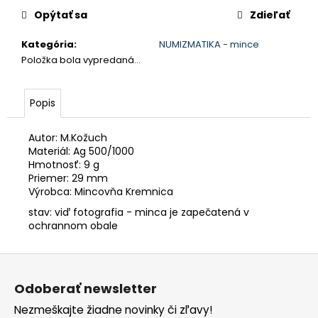
č
cena:
Opýtať sa
Zdieľať
a
m
Kategória
:
NUMIZMATIKA - mince
e
Položka bola vypredaná…
Popis
Autor: M.Kožuch
Materiál: Ag 500/1000
Hmotnosť: 9 g
Priemer: 29 mm
Výrobca: Mincovňa Kremnica
stav: viď fotografia - minca je zapečatená v
ochrannom obale
Z
á
Odoberať newsletter
p
Nezmeškajte žiadne novinky či zľavy!
ä