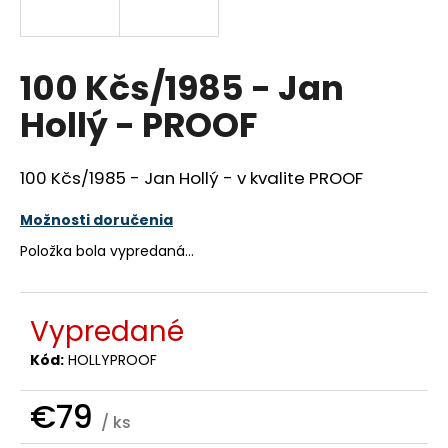
á
j
s
100 Kčs/1985 - Jan
ť
Hollý - PROOF
?
100 Kčs/1985 - Jan Hollý - v kvalite PROOF
Možnosti doručenia
HĽADAŤ
Položka bola vypredaná…
O
Vypredané
d
p
Kód:
HOLLYPROOF
o
r
€79
/ ks
ú
Jednotková