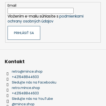
t
Email
i
Vložením e-mailu súhlasíte s
podmienkami
e
ochrany osobných údajov
PRIHLÁSIŤ SA
Kontakt
retro
@
mince.shop
+421948844603
Sledujte nás na Facebooku
retro.mince.shop
+421948844603
Sledujte nás na YouTube
@mince.shop