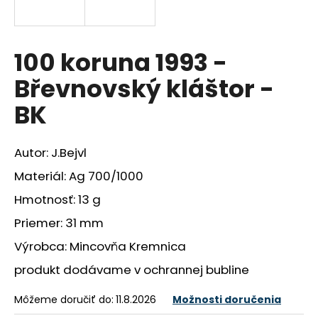
á
j
s
100 koruna 1993 -
ť
Břevnovský kláštor -
?
BK
Autor: J.Bejvl
HĽADAŤ
Materiál: Ag 700/1000
Hmotnosť: 13 g
Priemer: 31 mm
O
d
Výrobca: Mincovňa Kremnica
p
produkt dodávame v ochrannej bubline
o
r
Môžeme doručiť do:
11.8.2026
Možnosti doručenia
ú