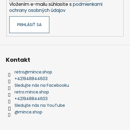
Vložením e-mailu súhlasíte s
podmienkami
e
ochrany osobných údajov
PRIHLÁSIŤ SA
Kontakt
retro
@
mince.shop
+421948844603
Sledujte nás na Facebooku
retro.mince.shop
+421948844603
Sledujte nás na YouTube
@mince.shop