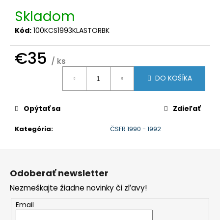
č
a
Skladom
m
Kód:
100KCS1993KLASTORBK
e
€35
/ ks
Jednotková
DO KOŠÍKA
cena:
Opýtať sa
Zdieľať
Kategória
:
ČSFR 1990 - 1992
Z
á
Odoberať newsletter
p
Nezmeškajte žiadne novinky či zľavy!
ä
t
Email
i