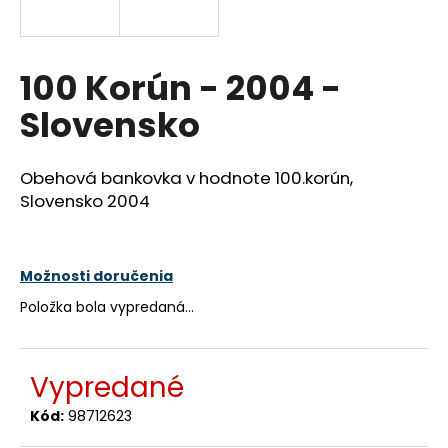
á
j
s
100 Korún - 2004 -
ť
Slovensko
?
Obehová bankovka v hodnote 100.korún,
Slovensko 2004
HĽADAŤ
Možnosti doručenia
Položka bola vypredaná…
O
d
p
Vypredané
o
r
Kód:
98712623
ú