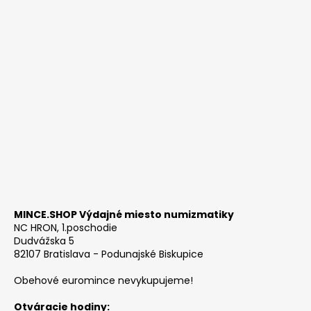
MINCE.SHOP Výdajné miesto numizmatiky
NC HRON, 1.poschodie
Dudvážska 5
82107 Bratislava - Podunajské Biskupice
Obehové euromince nevykupujeme!
Otváracie hodiny: