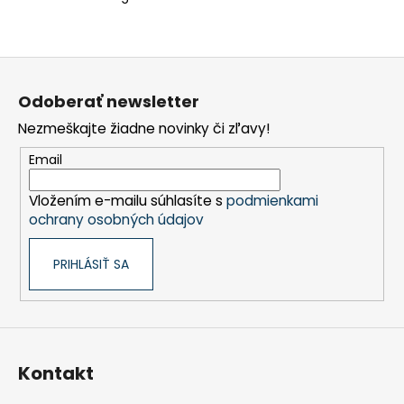
Z
á
Odoberať newsletter
p
Nezmeškajte žiadne novinky či zľavy!
ä
t
Email
i
Vložením e-mailu súhlasíte s
podmienkami
e
ochrany osobných údajov
PRIHLÁSIŤ SA
Kontakt