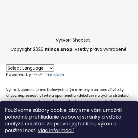
Vytvoril Shoptet
Copyright 2026
mince.shop
. Všetky práva vyhradené.
Powered by
Translate
Vyhradzujeme si právo tlačových chýb a zmeny cien, opraviť všetky
chyby, nepresnosti v texte a opomenutia kdekoľvek na týchto stránkach,
a tiež právo akejkoľvek osobe zamietnuť neoprávnenú požiadavku na
chybne uvedený text. Na stránkach sa môžu vyskytnúť technické
Používame súbory cookie, aby sme vám umožnili
nepresnosti a typografické chyby alebo opomenutia v súvislosti s
pohodlné prehliadanie webovej stránky a vďaka
informáciami zobrazenými na týchto stránkach, nevyplýva nám žiadna
analýze neustále zlepšovali jej funkcie, výkon a
povinnosť ani zodpovednosť v prípade, že sa spoliehajú na nepresné
použiteľnosť.
Viac informácií
informácie poskytované na týchto stránkach.