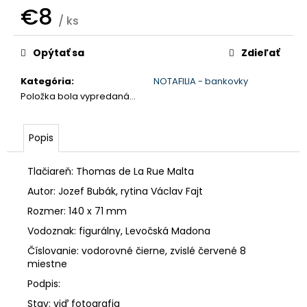
č
€8
a
/ ks
m
Jednotková
e
cena:
Opýtať sa
Zdieľať
Kategória
:
NOTAFILIA - bankovky
Položka bola vypredaná…
Popis
Tlačiareň: Thomas de La Rue Malta
Autor: Jozef Bubák, rytina Václav Fajt
Rozmer: 140 x 71 mm
Vodoznak: figurálny, Levočská Madona
Číslovanie: vodorovné čierne, zvislé červené 8
miestne
Podpis:
Stav: viď fotografia