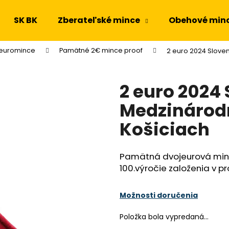
SK BK
Zberateľské mince
Obehové min
 euromince
Pamätné 2€ mince proof
2 euro 2024 Slove
Čo potrebujete nájsť?
2 euro 2024
HĽADAŤ
Medzinárod
Košiciach
Odporúčame
Pamätná dvojeurová minc
100.výročie založenia v pr
Možnosti doručenia
Položka bola vypredaná…