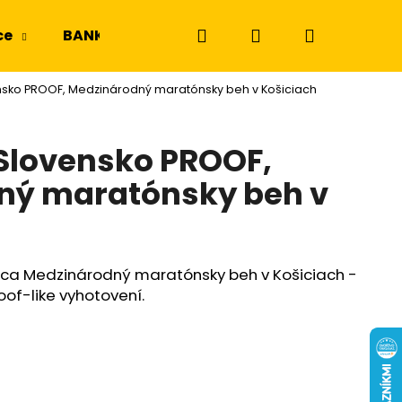
Hľadať
Prihlásenie
Nákupný
ce
BANKOVKY
NGC a PMG
Odznaky a m
nsko PROOF, Medzinárodný maratónsky beh v Košiciach
košík
 Slovensko PROOF,
ný maratónsky beh v
a Medzinárodný maratónsky beh v Košiciach -
oof-like vyhotovení.