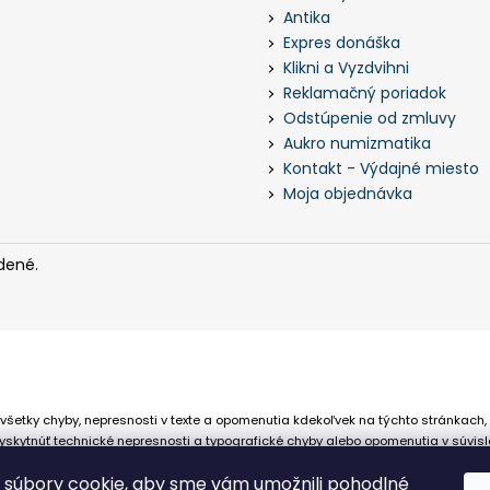
Antika
Expres donáška
Klikni a Vyzdvihni
Reklamačný poriadok
Odstúpenie od zmluvy
Aukro numizmatika
Kontakt - Výdajné miesto
Moja objednávka
dené.
všetky chyby, nepresnosti v texte a opomenutia kdekoľvek na týchto stránkach,
skytnúť technické nepresnosti a typografické chyby alebo opomenutia v súvisl
 že sa spoliehajú na nepresné informácie poskytované na týchto stránkach.
súbory cookie, aby sme vám umožnili pohodlné