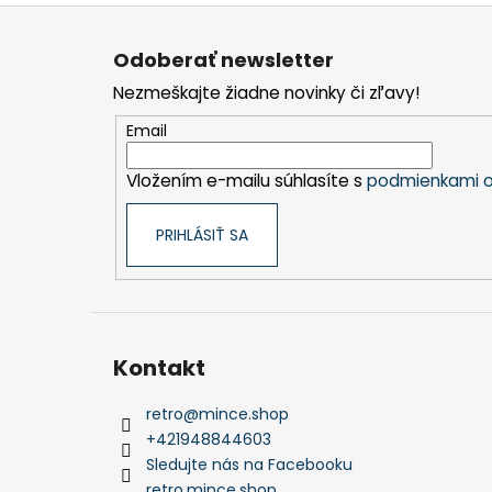
Z
á
Odoberať newsletter
p
Nezmeškajte žiadne novinky či zľavy!
ä
t
Email
i
Vložením e-mailu súhlasíte s
podmienkami o
e
PRIHLÁSIŤ SA
Kontakt
retro
@
mince.shop
+421948844603
Sledujte nás na Facebooku
retro.mince.shop