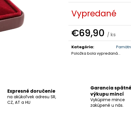
Vypredané
€69,90
/ ks
Jednotková
cena:
Kategória
:
Pamätn
Položka bola vypredaná…
Garancia spätn
Expresné doručenie
výkupu mincí
na akúkoľvek adresu SR,
Vykúpime mince
CZ, AT a HU
zakúpené u nás.