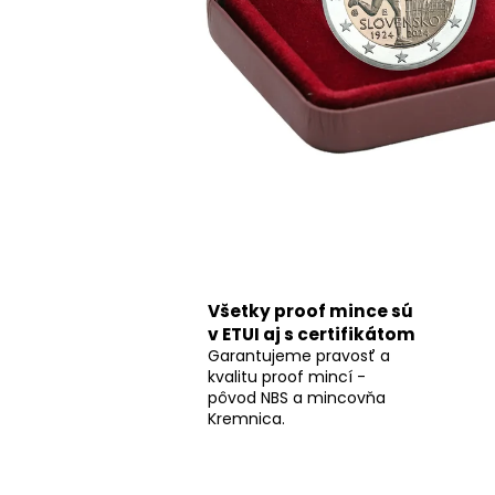
Všetky proof mince sú
v ETUI aj s certifikátom
Garantujeme pravosť a
kvalitu proof mincí -
pôvod NBS a mincovňa
Kremnica.