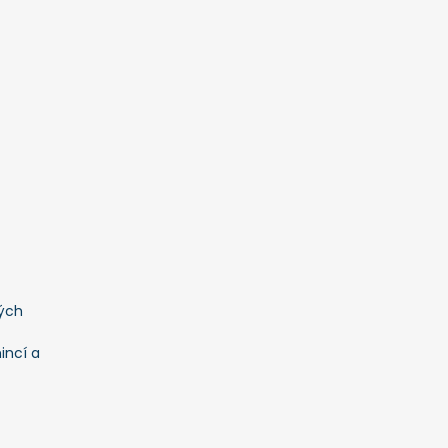
ých
incí a