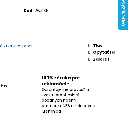
Kód:
2EURKE
Tlač
é 2€ mince proof
Opýtať sa
Zdieľať
100% záruka pre
reklamácie
ého
Garantujeme pravosť a
kvalitu proof mincí
dodaných našimi
partnermi NBS a mincovne
Kremnica.