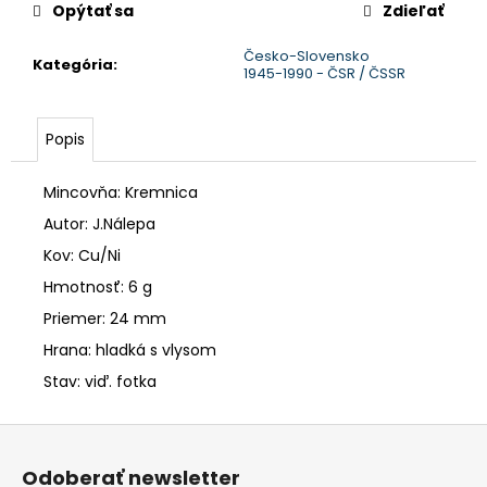
č
Opýtať sa
Zdieľať
a
m
Česko-Slovensko
Kategória
:
e
1945-1990 - ČSR / ČSSR
Popis
Mincovňa: Kremnica
Autor: J.Nálepa
Kov: Cu/Ni
Hmotnosť: 6 g
Priemer: 24 mm
Hrana: hladká s vlysom
Stav: viď. fotka
Z
á
Odoberať newsletter