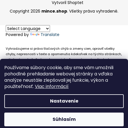
Vytvoril Shoptet
Copyright 2026
mince.shop
. Všetky práva vyhradené.
Powered by
Translate
Vyhradzujeme si právo tlačových chýb a zmeny cien, opraviť všetky
chyby, nepresnosti v texte a opomenutia kdekoľvek na týchto stránkach,
a tiež právo akejkoľvek osobe zamietnuť neoprávnenú požiadavku na
chybne uvedený text. Na stránkach sa môžu vyskytnúť technické
Používame súbory cookie, aby sme vám umožnili
nepresnosti a typografické chyby alebo opomenutia v súvislosti s
pohodlné prehliadanie webovej stránky a vďaka
informáciami zobrazenými na týchto stránkach, nevyplýva nám žiadna
analýze neustále zlepšovali jej funkcie, výkon a
povinnosť ani zodpovednosť v prípade, že sa spoliehajú na nepresné
použiteľnosť.
Viac informácií
informácie poskytované na týchto stránkach.
Nastavenie
Súhlasím
Obehové euromince nevykupujeme!
Facebook
Messenger
Whats
P