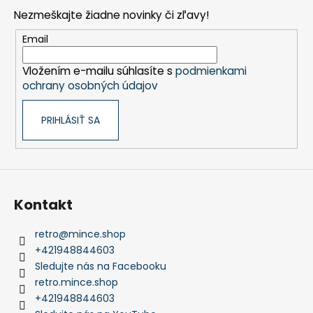
p
Nezmeškajte žiadne novinky či zľavy!
ä
t
Email
i
Vložením e-mailu súhlasíte s
podmienkami
e
ochrany osobných údajov
PRIHLÁSIŤ SA
Kontakt
retro
@
mince.shop
+421948844603
Sledujte nás na Facebooku
retro.mince.shop
+421948844603