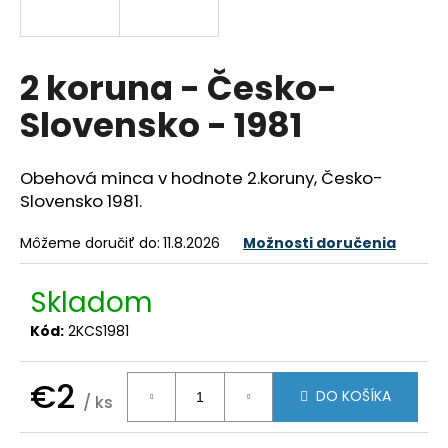
á
j
s
2 koruna - Česko-
ť
Slovensko - 1981
?
Obehová minca v hodnote 2.koruny, Česko-
Slovensko 1981.
HĽADAŤ
Môžeme doručiť do:
11.8.2026
Možnosti doručenia
Skladom
O
Kód:
2KCS1981
d
p
o
€2
DO KOŠÍKA
/ ks
r
Jednotková
ú
cena: