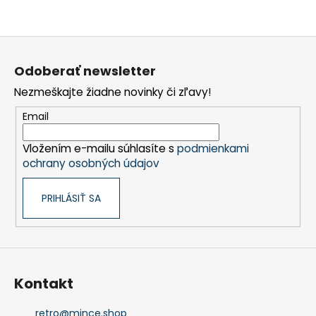
Z
á
Odoberať newsletter
p
Nezmeškajte žiadne novinky či zľavy!
ä
t
Email
i
Vložením e-mailu súhlasíte s
podmienkami
e
ochrany osobných údajov
PRIHLÁSIŤ SA
Kontakt
retro
@
mince.shop