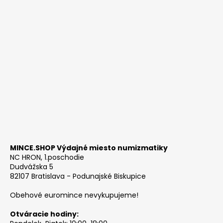
MINCE.SHOP Výdajné miesto numizmatiky
NC HRON, 1.poschodie
Dudvážska 5
82107 Bratislava - Podunajské Biskupice
Obehové euromince nevykupujeme!
Otváracie hodiny: