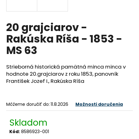
á
j
s
20 grajciarov -
ť
Rakúska Ríša - 1853 -
?
MS 63
Strieborná historická pamätná minca minca v
HĽADAŤ
hodnote 20.grajciarov z roku 1853, panovník
František Jozef I., Rakúska Ríša
O
Môžeme doručiť do:
11.8.2026
Možnosti doručenia
d
p
o
Skladom
r
Kód:
8586923-001
ú