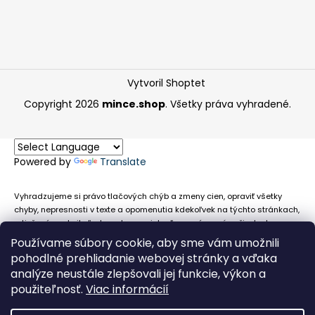
Vytvoril Shoptet
Copyright 2026
mince.shop
. Všetky práva vyhradené.
Powered by
Translate
Vyhradzujeme si právo tlačových chýb a zmeny cien, opraviť všetky
chyby, nepresnosti v texte a opomenutia kdekoľvek na týchto stránkach,
a tiež právo akejkoľvek osobe zamietnuť neoprávnenú požiadavku na
chybne uvedený text. Na stránkach sa môžu vyskytnúť technické
Používame súbory cookie, aby sme vám umožnili
nepresnosti a typografické chyby alebo opomenutia v súvislosti s
pohodlné prehliadanie webovej stránky a vďaka
informáciami zobrazenými na týchto stránkach, nevyplýva nám žiadna
analýze neustále zlepšovali jej funkcie, výkon a
povinnosť ani zodpovednosť v prípade, že sa spoliehajú na nepresné
použiteľnosť.
Viac informácií
informácie poskytované na týchto stránkach.