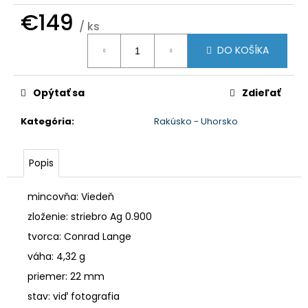
č
€149
a
/ ks
m
Jednotková
e
DO KOŠÍKA
cena:
Opýtať sa
Zdieľať
Kategória
:
Rakúsko - Uhorsko
Popis
mincovňa: Viedeň
zloženie: striebro Ag
0.900
tvorca:
Conrad Lange
váha:
4,32
g
priemer:
22
mm
stav: viď fotografia