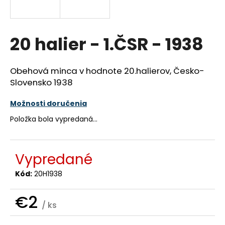
á
j
s
20 halier - 1.ČSR - 1938
ť
?
Obehová minca v hodnote 20.halierov, Česko-
Slovensko 1938
Možnosti doručenia
HĽADAŤ
Položka bola vypredaná…
Vypredané
O
d
Kód:
20H1938
p
o
€2
r
/ ks
ú
Jednotková
cena: