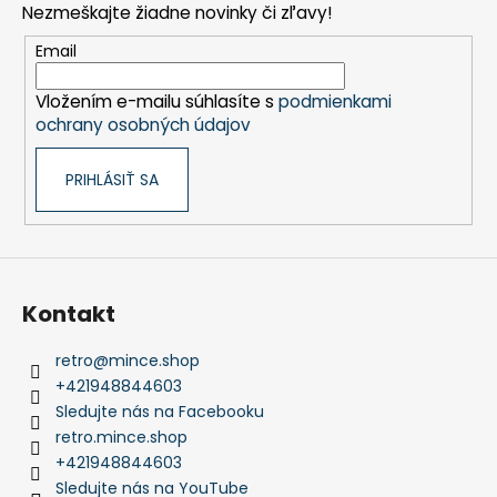
Nezmeškajte žiadne novinky či zľavy!
ä
t
Email
i
Vložením e-mailu súhlasíte s
podmienkami
e
ochrany osobných údajov
PRIHLÁSIŤ SA
Kontakt
retro
@
mince.shop
+421948844603
Sledujte nás na Facebooku
retro.mince.shop
+421948844603
Sledujte nás na YouTube