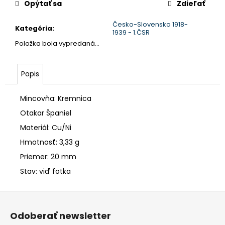
č
Opýtať sa
Zdieľať
a
m
Česko-Slovensko 1918-
Kategória
:
1939 - 1.ČSR
e
Položka bola vypredaná…
Popis
Mincovňa: Kremnica
Otakar Španiel
Materiál: Cu/Ni
Hmotnosť: 3,33 g
Priemer: 20 mm
Stav: viď fotka
Z
á
Odoberať newsletter
p