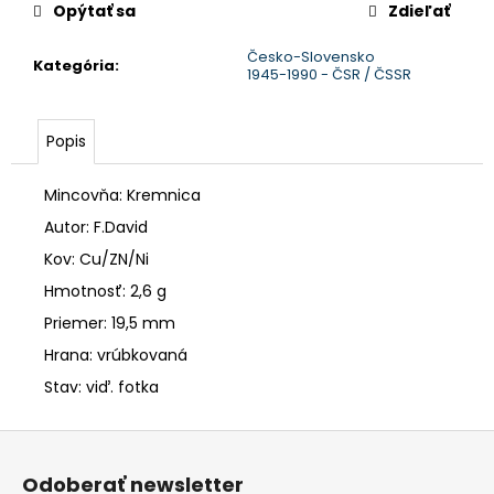
č
Opýtať sa
Zdieľať
a
m
Česko-Slovensko
Kategória
:
e
1945-1990 - ČSR / ČSSR
Popis
Mincovňa: Kremnica
Autor: F.David
Kov: Cu/ZN/Ni
Hmotnosť: 2,6 g
Priemer: 19,5 mm
Hrana: vrúbkovaná
Stav: viď. fotka
Z
á
Odoberať newsletter