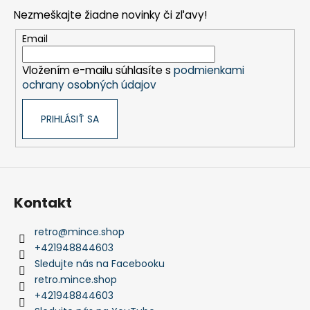
p
Nezmeškajte žiadne novinky či zľavy!
ä
t
Email
i
Vložením e-mailu súhlasíte s
podmienkami
e
ochrany osobných údajov
PRIHLÁSIŤ SA
Kontakt
retro
@
mince.shop
+421948844603
Sledujte nás na Facebooku
retro.mince.shop
+421948844603