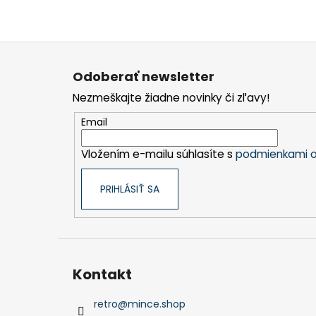
Z
á
Odoberať newsletter
p
Nezmeškajte žiadne novinky či zľavy!
ä
t
Email
i
Vložením e-mailu súhlasíte s
podmienkami o
e
PRIHLÁSIŤ SA
Kontakt
retro
@
mince.shop