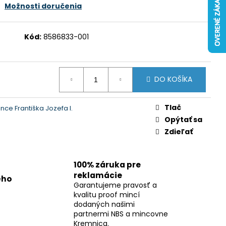
Možnosti doručenia
Kód:
8586833-001
DO KOŠÍKA
Tlač
nce Františka Jozefa I.
Opýtať sa
Zdieľať
100% záruka pre
reklamácie
ého
Garantujeme pravosť a
kvalitu proof mincí
dodaných našimi
partnermi NBS a mincovne
Kremnica.