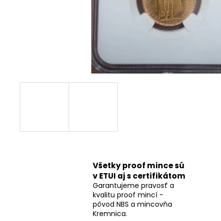
Všetky proof mince sú
v ETUI aj s certifikátom
Garantujeme pravosť a
kvalitu proof mincí -
pôvod NBS a mincovňa
Kremnica.