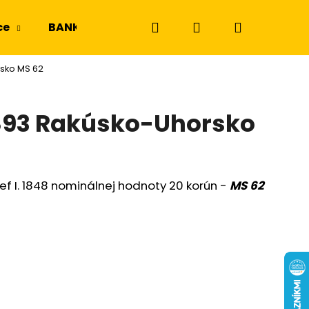
Hľadať
Prihlásenie
Nákupný
ce
BANKOVKY
NGC a PMG
Odznaky a m
sko MS 62
košík
1893 Rakúsko-Uhorsko
ef I. 1848 nominálnej hodnoty 20 korún -
MS 62