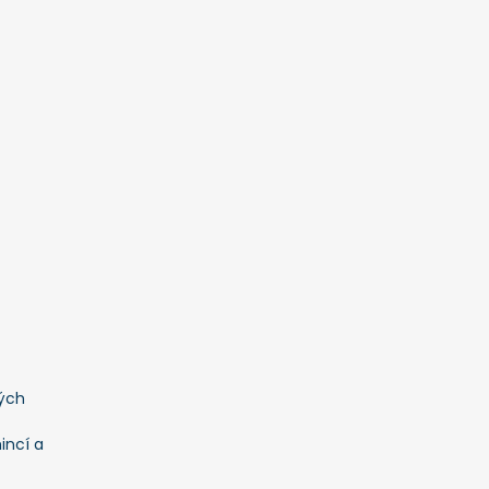
ých
incí a