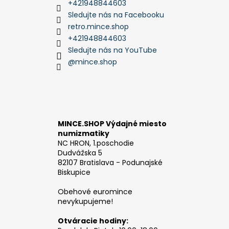
+421948844603
Sledujte nás na Facebooku
retro.mince.shop
+421948844603
Sledujte nás na YouTube
@mince.shop
MINCE.SHOP Výdajné miesto
numizmatiky
NC HRON, 1.poschodie
Dudvážska 5
82107 Bratislava - Podunajské
Biskupice
Obehové euromince
nevykupujeme!
Otváracie hodiny: