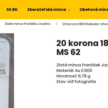
SK BK
Zberateľské mince
Obehové min
Zlaté mince Františka Jozefa I.
20 korona 1893 Rakúsko-Uhor
Čo potrebujete nájsť?
20 korona 
HĽADAŤ
MS 62
Zlatá minca František Joz
Odporúčame
Materiál: Au 0.900
Hmotnosť: 6,78 g
Stav: viď fotografia