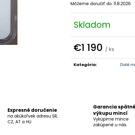
Môžeme doručiť do:
11.8.2026
Skladom
€1 190
/ ks
Jednotková
cena:
Kategória
:
Zlaté mi
Garancia spätn
Expresné doručenie
výkupu mincí
na akúkoľvek adresu SR,
Vykúpime mince
CZ, AT a HU
zakúpené u nás.