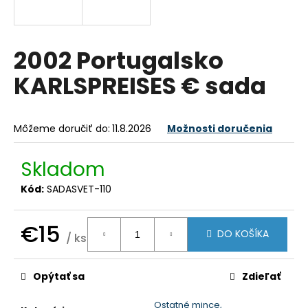
á
j
s
2002 Portugalsko
ť
KARLSPREISES € sada
?
Môžeme doručiť do:
11.8.2026
Možnosti doručenia
HĽADAŤ
Skladom
Kód:
SADASVET-110
O
€15
d
DO KOŠÍKA
/ ks
p
Jednotková
o
cena:
Opýtať sa
Zdieľať
r
ú
Ostatné mince,