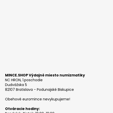
MINCE.SHOP Výdajné miesto numizmatiky
NC HRON, 1.poschodie
Dudvážska 5
82107 Bratislava - Podunajské Biskupice
Obehové euromince nevykupujeme!
Otváracie hodiny: