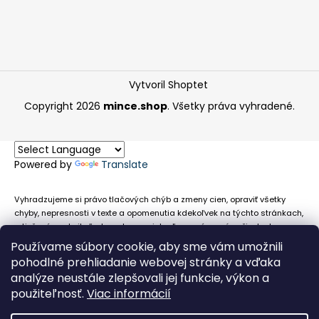
Vytvoril Shoptet
Copyright 2026
mince.shop
. Všetky práva vyhradené.
Powered by
Translate
Vyhradzujeme si právo tlačových chýb a zmeny cien, opraviť všetky
chyby, nepresnosti v texte a opomenutia kdekoľvek na týchto stránkach,
a tiež právo akejkoľvek osobe zamietnuť neoprávnenú požiadavku na
chybne uvedený text. Na stránkach sa môžu vyskytnúť technické
Používame súbory cookie, aby sme vám umožnili
nepresnosti a typografické chyby alebo opomenutia v súvislosti s
pohodlné prehliadanie webovej stránky a vďaka
informáciami zobrazenými na týchto stránkach, nevyplýva nám žiadna
analýze neustále zlepšovali jej funkcie, výkon a
povinnosť ani zodpovednosť v prípade, že sa spoliehajú na nepresné
použiteľnosť.
Viac informácií
informácie poskytované na týchto stránkach.