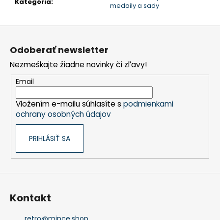
č
Kategória
:
medaily a sady
a
m
Z
e
á
Odoberať newsletter
p
Nezmeškajte žiadne novinky či zľavy!
ä
t
Email
i
Vložením e-mailu súhlasíte s
podmienkami
e
ochrany osobných údajov
PRIHLÁSIŤ SA
Kontakt
retro
@
mince.shop