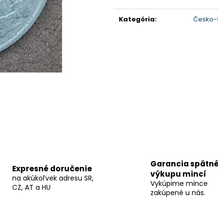
Jednotková
cena:
Kategória
:
Česko-S
Garancia spätn
Expresné doručenie
výkupu mincí
na akúkoľvek adresu SR,
Vykúpime mince
CZ, AT a HU
zakúpené u nás.