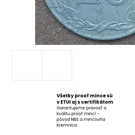
Všetky proof mince sú
v ETUI aj s certifikátom
Garantujeme pravosť a
kvalitu proof mincí -
pôvod NBS a mincovňa
Kremnica.