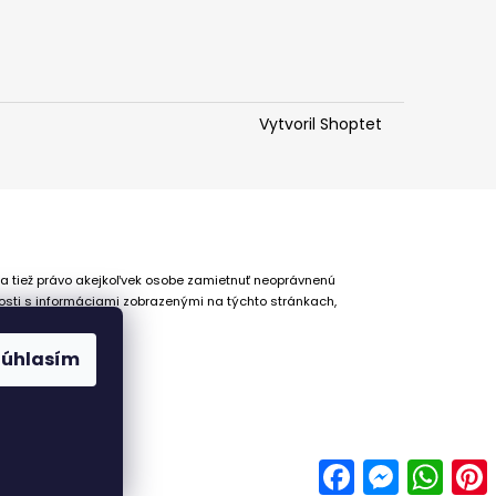
Vytvoril Shoptet
 a tiež právo akejkoľvek osobe zamietnuť neoprávnenú
osti s informáciami zobrazenými na týchto stránkach,
Súhlasím
Facebook
Messenger
Whats
P