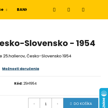
Hľadať
Prihlásenie
Nákupný
ce
BANKOVKY
NGC a PMG
Odznaky a m
košík
 Česko-Slovensko - 1954
 25.halierov, Česko-Slovensko 1954
Možnosti doručenia
Kód:
25H1954
DO KOŠÍKA