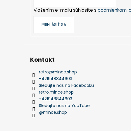
i
Vložením e-mailu súhlasíte s
podmienkami o
e
PRIHLÁSIŤ SA
Kontakt
retro
@
mince.shop
+421948844603
Sledujte nás na Facebooku
retro.mince.shop
+421948844603
Sledujte nás na YouTube
@mince.shop