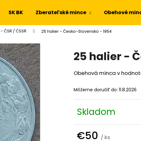
SK BK
Zberateľské mince
Obehové min
 - ČSR / ČSSR
25 halier - Česko-Slovensko - 1954
Čo potrebujete nájsť?
25 halier -
HĽADAŤ
Obehová minca v hodnote
Odporúčame
Môžeme doručiť do:
11.8.2026
Skladom
€50
/ ks