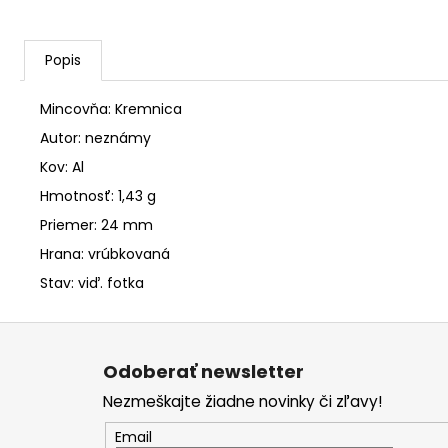
Popis
Mincovňa: Kremnica
Autor: neznámy
Kov: Al
Hmotnosť: 1,43 g
Priemer: 24 mm
Hrana: vrúbkovaná
Stav: viď. fotka
Z
á
Odoberať newsletter
p
Nezmeškajte žiadne novinky či zľavy!
ä
t
Email