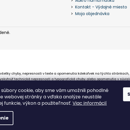
Aukro numizmatika
Kontakt - Výdajné miesto
Moja objednávka
dené.
všetky chyby, nepresnosti v texte a opomenutia kdekoľvek na týchto stránkach,
skytnúť technické nepresnosti a typografické chyby alebo opomenutia v súvisl
 že sa spoliehajú na nepresné informácie poskytované na týchto stránkach.
súbory cookie, aby sme vám umožnili pohodlné
ie webovej stránky a vďaka analýze neustále
jej funkcie, výkon a použiteľnosť.
Viac informácií
nie