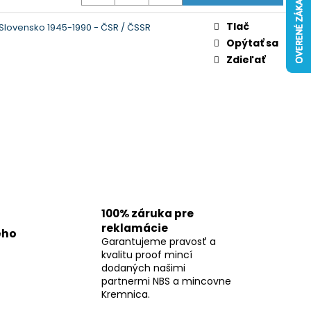
Tlač
lovensko 1945-1990 - ČSR / ČSSR
Opýtať sa
Zdieľať
100% záruka pre
reklamácie
ého
Garantujeme pravosť a
kvalitu proof mincí
dodaných našimi
partnermi NBS a mincovne
Kremnica.