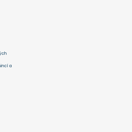
ých
incí a