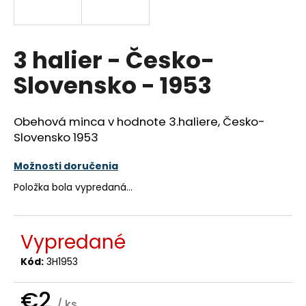
á
j
s
3 halier - Česko-
ť
Slovensko - 1953
?
Obehová minca v hodnote 3.haliere, Česko-
Slovensko 1953
HĽADAŤ
Možnosti doručenia
Položka bola vypredaná…
O
d
Vypredané
p
o
Kód:
3H1953
r
ú
€2
/ ks