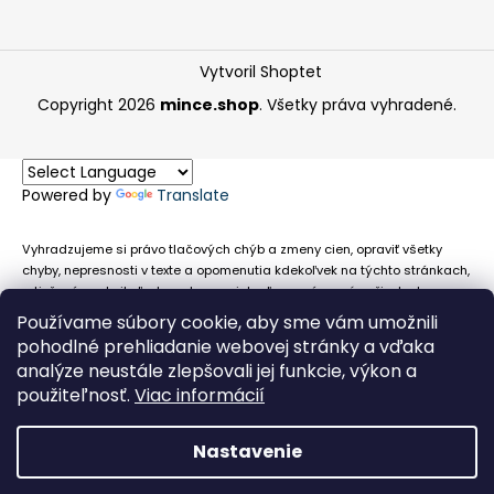
Vytvoril Shoptet
Copyright 2026
mince.shop
. Všetky práva vyhradené.
Powered by
Translate
Vyhradzujeme si právo tlačových chýb a zmeny cien, opraviť všetky
chyby, nepresnosti v texte a opomenutia kdekoľvek na týchto stránkach,
a tiež právo akejkoľvek osobe zamietnuť neoprávnenú požiadavku na
chybne uvedený text. Na stránkach sa môžu vyskytnúť technické
Používame súbory cookie, aby sme vám umožnili
nepresnosti a typografické chyby alebo opomenutia v súvislosti s
pohodlné prehliadanie webovej stránky a vďaka
informáciami zobrazenými na týchto stránkach, nevyplýva nám žiadna
analýze neustále zlepšovali jej funkcie, výkon a
povinnosť ani zodpovednosť v prípade, že sa spoliehajú na nepresné
použiteľnosť.
Viac informácií
informácie poskytované na týchto stránkach.
Nastavenie