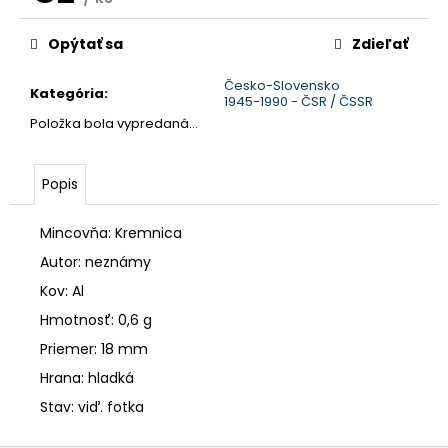
č
Jednotková
a
cena:
m
Opýtať sa
Zdieľať
e
Česko-Slovensko
Kategória
:
1945-1990 - ČSR / ČSSR
Položka bola vypredaná…
Popis
Mincovňa: Kremnica
Autor: neznámy
Kov: Al
Hmotnosť: 0,6 g
Priemer: 18 mm
Hrana: hladká
Stav: viď. fotka