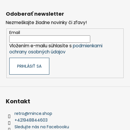
Z
á
Odoberať newsletter
p
Nezmeškajte žiadne novinky či zľavy!
ä
t
Email
i
Vložením e-mailu súhlasíte s
podmienkami
e
ochrany osobných údajov
PRIHLÁSIŤ SA
Kontakt
retro
@
mince.shop
+421948844603
Sledujte nás na Facebooku