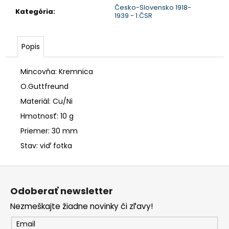
č
Česko-Slovensko 1918-
a
Kategória
:
1939 - 1.ČSR
m
e
Popis
Mincovňa: Kremnica
O.Guttfreund
Materiál: Cu/Ni
Hmotnosť: 10 g
Priemer: 30 mm
Stav: viď fotka
Z
á
Odoberať newsletter
p
Nezmeškajte žiadne novinky či zľavy!
ä
t
Email