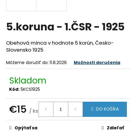
á
j
s
5.koruna - 1.ČSR - 1925
ť
?
Obehová minca v hodnote 5 korún, Česko-
Slovensko 1925
Môžeme doručiť do:
11.8.2026
Možnosti doručenia
HĽADAŤ
Skladom
Kód:
5KCS1925
O
d
€15
DO KOŠÍKA
p
/ ks
o
Jednotková
cena:
r
Opýtať sa
Zdieľať
ú