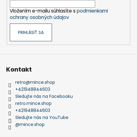
i
Vložením e-mailu súhlasíte s
podmienkami
e
ochrany osobných údajov
PRIHLÁSIŤ SA
Kontakt
retro
@
mince.shop
+421948844603
Sledujte nás na Facebooku
retro.mince.shop
+421948844603
Sledujte nás na YouTube
@mince.shop