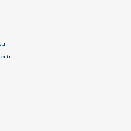
ých
incí a