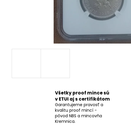
Všetky proof mince sú
v ETUI aj s certifikátom
Garantujeme pravosť a
kvalitu proof mincí -
pôvod NBS a mincovňa
Kremnica.