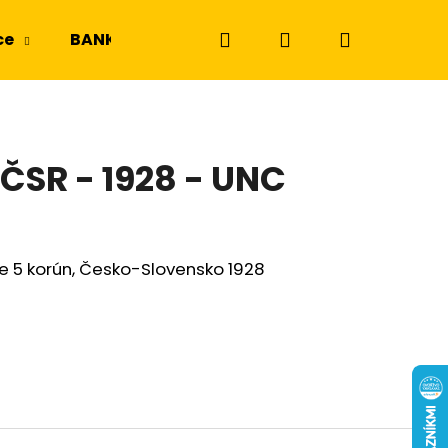
Hľadať
Prihlásenie
Nákupný
ce
BANKOVKY
NGC a PMG
Odznaky a m
košík
.ČSR - 1928 - UNC
 5 korún, Česko-Slovensko 1928