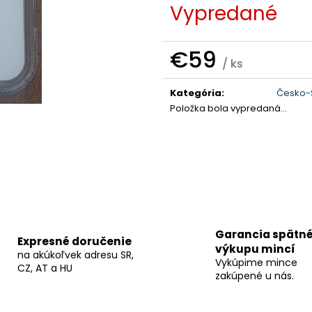
Vypredané
€59
/ ks
Jednotková
cena:
Kategória
:
Česko-S
Položka bola vypredaná…
Garancia spätn
Expresné doručenie
výkupu mincí
na akúkoľvek adresu SR,
Vykúpime mince
CZ, AT a HU
zakúpené u nás.