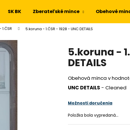
SK BK
Zberateľské mince
Obehové min
- 1.ČSR
5.koruna - 1.ČSR - 1928 - UNC DETAILS
Čo potrebujete nájsť?
5.koruna - 1
HĽADAŤ
DETAILS
Obehová minca v hodnote
Odporúčame
UNC DETAILS
- Cleaned
Možnosti doručenia
Položka bola vypredaná…