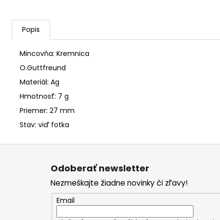
Popis
Mincovňa: Kremnica
O.Guttfreund
Materiál: Ag
Hmotnosť: 7 g
Priemer: 27 mm
Stav: viď fotka
Z
á
Odoberať newsletter
p
Nezmeškajte žiadne novinky či zľavy!
ä
t
Email
i