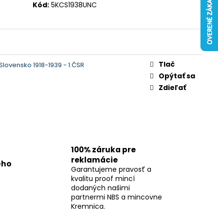
Kód:
5KCS1938UNC
Tlač
lovensko 1918-1939 - 1.ČSR
Opýtať sa
Zdieľať
100% záruka pre
reklamácie
ého
Garantujeme pravosť a
kvalitu proof mincí
dodaných našimi
partnermi NBS a mincovne
Kremnica.