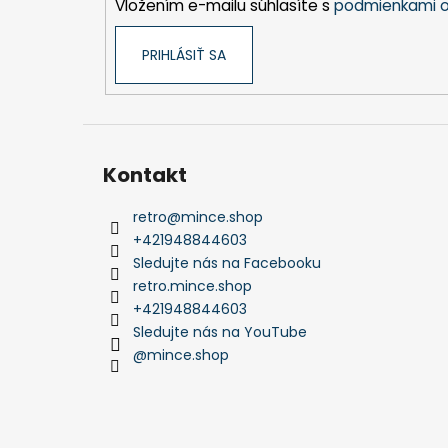
Vložením e-mailu súhlasíte s
podmienkami o
e
PRIHLÁSIŤ SA
Kontakt
retro
@
mince.shop
+421948844603
Sledujte nás na Facebooku
retro.mince.shop
+421948844603
Sledujte nás na YouTube
@mince.shop