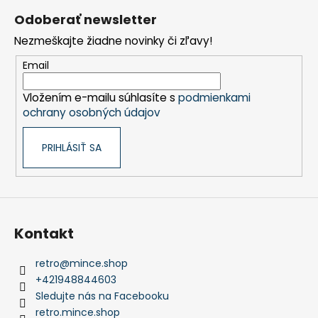
á
Odoberať newsletter
p
Nezmeškajte žiadne novinky či zľavy!
ä
t
Email
i
Vložením e-mailu súhlasíte s
podmienkami
e
ochrany osobných údajov
PRIHLÁSIŤ SA
Kontakt
retro
@
mince.shop
+421948844603
Sledujte nás na Facebooku
retro.mince.shop