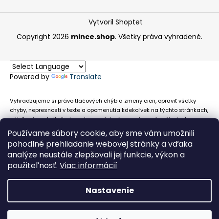
Vytvoril Shoptet
Copyright 2026
mince.shop
. Všetky práva vyhradené.
Powered by
Translate
Vyhradzujeme si právo tlačových chýb a zmeny cien, opraviť všetky
chyby, nepresnosti v texte a opomenutia kdekoľvek na týchto stránkach,
a tiež právo akejkoľvek osobe zamietnuť neoprávnenú požiadavku na
chybne uvedený text. Na stránkach sa môžu vyskytnúť technické
Používame súbory cookie, aby sme vám umožnili
nepresnosti a typografické chyby alebo opomenutia v súvislosti s
pohodlné prehliadanie webovej stránky a vďaka
informáciami zobrazenými na týchto stránkach, nevyplýva nám žiadna
analýze neustále zlepšovali jej funkcie, výkon a
povinnosť ani zodpovednosť v prípade, že sa spoliehajú na nepresné
použiteľnosť.
Viac informácií
informácie poskytované na týchto stránkach.
Nastavenie