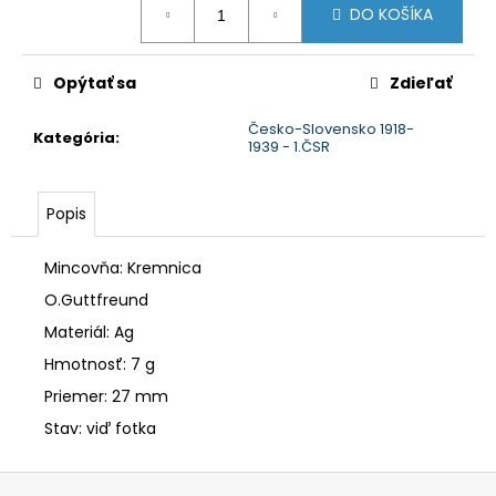
č
DO KOŠÍKA
cena:
a
m
e
Opýtať sa
Zdieľať
Česko-Slovensko 1918-
Kategória
:
1939 - 1.ČSR
Popis
Mincovňa: Kremnica
O.Guttfreund
Materiál: Ag
Hmotnosť: 7 g
Priemer: 27 mm
Stav: viď fotka
Z