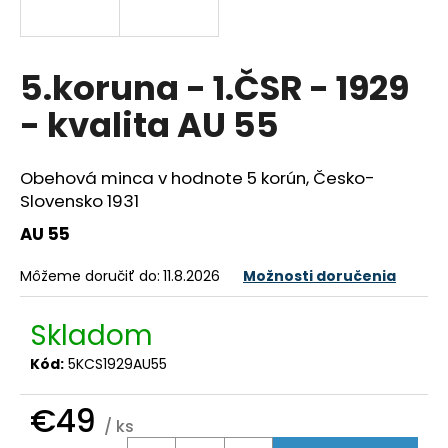
á
j
s
5.koruna - 1.ČSR - 1929
ť
- kvalita AU 55
?
Obehová minca v hodnote 5 korún, Česko-
Slovensko 1931
AU 55
HĽADAŤ
Môžeme doručiť do:
11.8.2026
Možnosti doručenia
O
Skladom
d
p
Kód:
5KCS1929AU55
o
r
€49
/ ks
ú
Jednotková