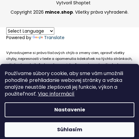
Vytvoril Shoptet
Copyright 2026
mince.shop
. Všetky práva vyhradené.
Powered by
Translate
Vyhradzujeme si právo tlačových chýb a zmeny cien, opraviť všetky
chyby, nepresnosti v texte a opomenutia kdekoľvek na týchto stránkach,
a tiež právo akejkoľvek osobe zamietnuť neoprávnenú požiadavku na
chybne uvedený text. Na stránkach sa môžu vyskytnúť technické
Používame súbory cookie, aby sme vám umožnili
nepresnosti a typografické chyby alebo opomenutia v súvislosti s
pohodlné prehliadanie webovej stránky a vďaka
informáciami zobrazenými na týchto stránkach, nevyplýva nám žiadna
analýze neustále zlepšovali jej funkcie, výkon a
povinnosť ani zodpovednosť v prípade, že sa spoliehajú na nepresné
použiteľnosť.
Viac informácií
informácie poskytované na týchto stránkach.
Nastavenie
Súhlasím
Obehové euromince nevykupujeme!
Facebook
Messenger
Whats
P