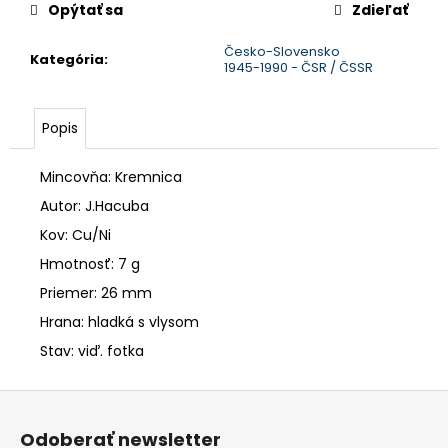
č
Opýtať sa
Zdieľať
a
m
Česko-Slovensko
Kategória
:
e
1945-1990 - ČSR / ČSSR
Popis
Mincovňa: Kremnica
Autor: J.Hacuba
Kov: Cu/Ni
Hmotnosť: 7 g
Priemer: 26 mm
Hrana: hladká s vlysom
Stav: viď. fotka
Z
á
Odoberať newsletter