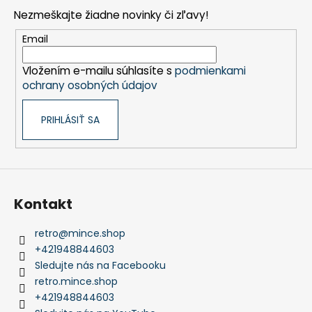
p
Nezmeškajte žiadne novinky či zľavy!
ä
t
Email
i
Vložením e-mailu súhlasíte s
podmienkami
e
ochrany osobných údajov
PRIHLÁSIŤ SA
Kontakt
retro
@
mince.shop
+421948844603
Sledujte nás na Facebooku
retro.mince.shop
+421948844603