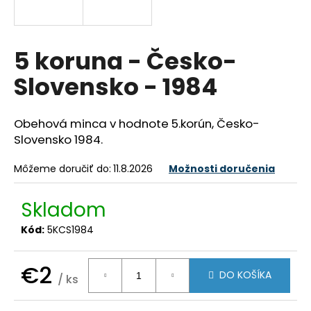
á
j
s
5 koruna - Česko-
ť
Slovensko - 1984
?
Obehová minca v hodnote 5.korún, Česko-
Slovensko 1984.
HĽADAŤ
Môžeme doručiť do:
11.8.2026
Možnosti doručenia
Skladom
O
Kód:
5KCS1984
d
p
o
€2
DO KOŠÍKA
/ ks
r
Jednotková
ú
cena: