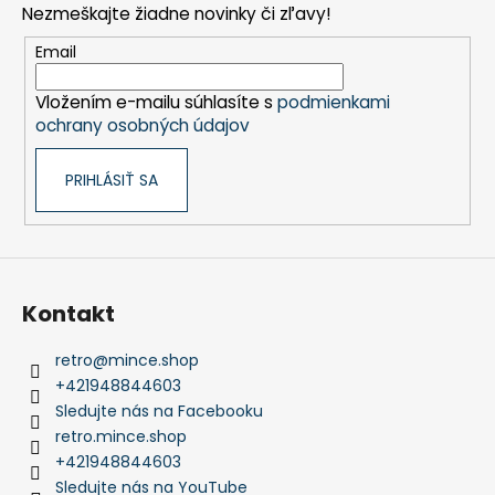
Nezmeškajte žiadne novinky či zľavy!
ä
t
Email
i
Vložením e-mailu súhlasíte s
podmienkami
e
ochrany osobných údajov
PRIHLÁSIŤ SA
Kontakt
retro
@
mince.shop
+421948844603
Sledujte nás na Facebooku
retro.mince.shop
+421948844603
Sledujte nás na YouTube