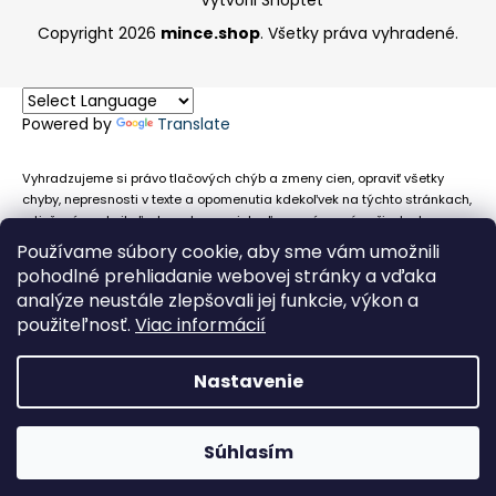
Vytvoril Shoptet
Copyright 2026
mince.shop
. Všetky práva vyhradené.
Powered by
Translate
Vyhradzujeme si právo tlačových chýb a zmeny cien, opraviť všetky
chyby, nepresnosti v texte a opomenutia kdekoľvek na týchto stránkach,
a tiež právo akejkoľvek osobe zamietnuť neoprávnenú požiadavku na
chybne uvedený text. Na stránkach sa môžu vyskytnúť technické
Používame súbory cookie, aby sme vám umožnili
nepresnosti a typografické chyby alebo opomenutia v súvislosti s
pohodlné prehliadanie webovej stránky a vďaka
informáciami zobrazenými na týchto stránkach, nevyplýva nám žiadna
analýze neustále zlepšovali jej funkcie, výkon a
povinnosť ani zodpovednosť v prípade, že sa spoliehajú na nepresné
použiteľnosť.
Viac informácií
informácie poskytované na týchto stránkach.
Nastavenie
Súhlasím
Obehové euromince nevykupujeme!
Facebook
Messenger
Whats
P