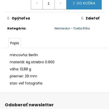
č
DO KOŠÍKA
cena:
a
m
e
Opýtať sa
Zdieľať
Kategória
:
Nemecko - Tretia Ríša
Popis
mincovňa: Berlín
materiál: Ag
striebro 0.900
váha: 13,88 g
priemer: 29 mm
stav: viď fotografia
Z
á
Odoberať newsletter
p