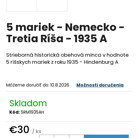
á
j
s
5 mariek - Nemecko -
ť
Tretia Ríša - 1935 A
?
Strieborná historická obehová minca v hodnote
5 ríšskych mariek z roku 1935 - Hindenburg A
HĽADAŤ
Môžeme doručiť do:
10.8.2026
Možnosti doručenia
O
Skladom
d
p
Kód:
5RM1935AH
o
r
€30
/ ks
ú
Jednotková