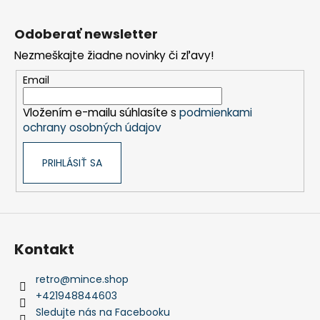
Z
á
Odoberať newsletter
p
Nezmeškajte žiadne novinky či zľavy!
ä
t
Email
i
Vložením e-mailu súhlasíte s
podmienkami
e
ochrany osobných údajov
PRIHLÁSIŤ SA
Kontakt
retro
@
mince.shop
+421948844603
Sledujte nás na Facebooku