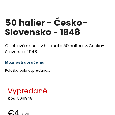
á
j
s
50 halier - Česko-
ť
Slovensko - 1948
?
Obehová minca v hodnote 50.halierov, Česko-
Slovensko 1948
HĽADAŤ
Možnosti doručenia
Položka bola vypredaná…
O
d
Vypredané
p
o
Kód:
50H1948
r
ú
€4
/ ks