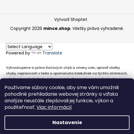
Vytvoril Shoptet
Copyright 2026
mince.shop
. Všetky práva vyhradené.
Powered by
Translate
Vyhradzujeme si právo tlačových chýb a zmeny cien, opraviť všetky
chyby, nepresnosti v texte a opomenutia kdekoľvek na týchto stránkach,
a tiež právo akejkoľvek osobe zamietnuť neoprávnenú požiadavku na
chybne uvedený text. Na stránkach sa môžu vyskytnúť technické
Používame súbory cookie, aby sme vám umožnili
nepresnosti a typografické chyby alebo opomenutia v súvislosti s
pohodlné prehliadanie webovej stránky a vďaka
informáciami zobrazenými na týchto stránkach, nevyplýva nám žiadna
analýze neustále zlepšovali jej funkcie, výkon a
povinnosť ani zodpovednosť v prípade, že sa spoliehajú na nepresné
použiteľnosť.
Viac informácií
informácie poskytované na týchto stránkach.
Nastavenie