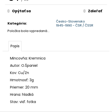
č
Jednotková
a
cena:
m
Opýtať sa
Zdieľať
e
Česko-Slovensko
Kategória
:
1945-1990 - ČSR / ČSSR
Položka bola vypredaná…
Popis
Mincovňa: Kremnica
Autor: O.Španiel
Kov: Cu/Zn
Hmotnosť: 3g
Priemer: 20 mm
Hrana: hladká
Stav: viď. fotka