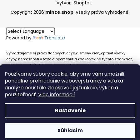
Vytvoril Shoptet
Copyright 2026
mince.shop
. Všetky práva vyhradené.
Powered by
Translate
Vyhradzujeme si právo tlačových chýb a zmeny cien, opraviť všetky
chyby, nepresnosti v texte a opomenutia kdekoľvek na týchto stránkach,
a tiež právo akejkoľvek osobe zamietnuť neoprávnenú požiadavku na
chybne uvedený text. Na stránkach sa môžu vyskytnúť technické
Používame súbory cookie, aby sme vám umožnili
nepresnosti a typografické chyby alebo opomenutia v súvislosti s
pohodlné prehliadanie webovej stránky a vďaka
informáciami zobrazenými na týchto stránkach, nevyplýva nám žiadna
analýze neustále zlepšovali jej funkcie, výkon a
povinnosť ani zodpovednosť v prípade, že sa spoliehajú na nepresné
použiteľnosť.
Viac informácií
informácie poskytované na týchto stránkach.
Nastavenie
Súhlasím
Obehové euromince nevykupujeme!
Facebook
Messenger
Whats
P