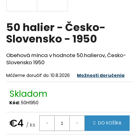
á
j
s
50 halier - Česko-
ť
Slovensko - 1950
?
Obehová minca v hodnote 50.halierov, Česko-
Slovensko 1950
HĽADAŤ
Môžeme doručiť do:
10.8.2026
Možnosti doručenia
Skladom
O
Kód:
50H1950
d
p
o
€4
DO KOŠÍKA
/ ks
r
Jednotková
ú
cena: