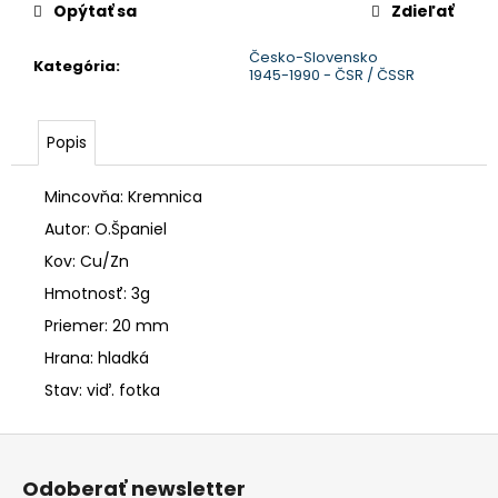
č
Opýtať sa
Zdieľať
a
m
Česko-Slovensko
Kategória
:
e
1945-1990 - ČSR / ČSSR
Popis
Mincovňa: Kremnica
Autor: O.Španiel
Kov: Cu/Zn
Hmotnosť: 3g
Priemer: 20 mm
Hrana: hladká
Stav: viď. fotka
Z
á
Odoberať newsletter