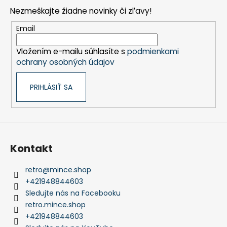
p
Nezmeškajte žiadne novinky či zľavy!
ä
t
Email
i
Vložením e-mailu súhlasíte s
podmienkami
e
ochrany osobných údajov
PRIHLÁSIŤ SA
Kontakt
retro
@
mince.shop
+421948844603
Sledujte nás na Facebooku
retro.mince.shop
+421948844603