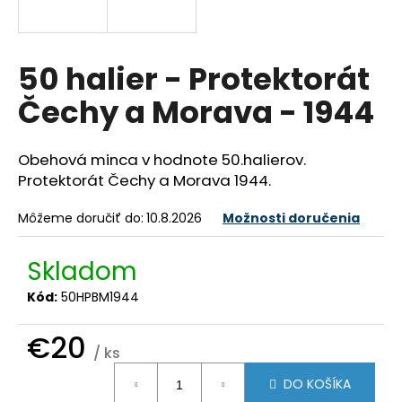
á
j
s
50 halier - Protektorát
ť
Čechy a Morava - 1944
?
Obehová minca v hodnote 50.halierov.
Protektorát Čechy a Morava 1944.
HĽADAŤ
Môžeme doručiť do:
10.8.2026
Možnosti doručenia
Skladom
O
Kód:
50HPBM1944
d
p
€20
o
/ ks
r
Jednotková
ú
DO KOŠÍKA
cena: