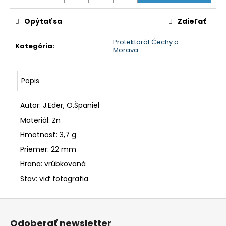
č
a
Opýtať sa
Zdieľať
m
e
Protektorát Čechy a
Kategória
:
Morava
Popis
Autor: J.Eder, O.Španiel
Materiál: Zn
Hmotnosť: 3,7 g
Priemer: 22 mm
Hrana: vrúbkovaná
Stav: viď fotografia
Z
á
Odoberať newsletter