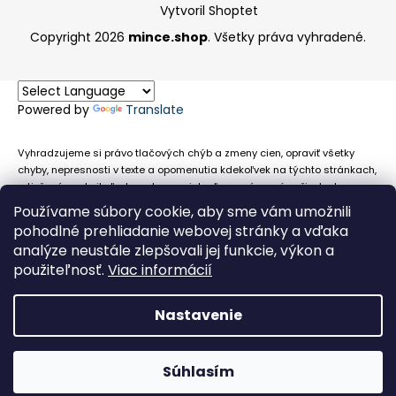
Vytvoril Shoptet
Copyright 2026
mince.shop
. Všetky práva vyhradené.
Powered by
Translate
Vyhradzujeme si právo tlačových chýb a zmeny cien, opraviť všetky
chyby, nepresnosti v texte a opomenutia kdekoľvek na týchto stránkach,
a tiež právo akejkoľvek osobe zamietnuť neoprávnenú požiadavku na
chybne uvedený text. Na stránkach sa môžu vyskytnúť technické
Používame súbory cookie, aby sme vám umožnili
nepresnosti a typografické chyby alebo opomenutia v súvislosti s
pohodlné prehliadanie webovej stránky a vďaka
informáciami zobrazenými na týchto stránkach, nevyplýva nám žiadna
analýze neustále zlepšovali jej funkcie, výkon a
povinnosť ani zodpovednosť v prípade, že sa spoliehajú na nepresné
použiteľnosť.
Viac informácií
informácie poskytované na týchto stránkach.
Nastavenie
Súhlasím
Obehové euromince nevykupujeme!
Facebook
Messenger
Whats
P