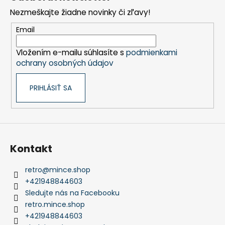
p
Nezmeškajte žiadne novinky či zľavy!
ä
t
Email
i
Vložením e-mailu súhlasíte s
podmienkami
e
ochrany osobných údajov
PRIHLÁSIŤ SA
Kontakt
retro
@
mince.shop
+421948844603
Sledujte nás na Facebooku
retro.mince.shop
+421948844603