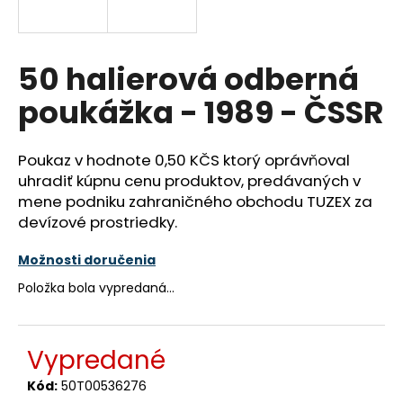
á
j
s
50 halierová odberná
ť
poukážka - 1989 - ČSSR
?
Poukaz v hodnote 0,50 KČS ktorý oprávňoval
uhradiť kúpnu cenu produktov, predávaných v
mene podniku zahraničného obchodu TUZEX za
HĽADAŤ
devízové prostriedky.
Možnosti doručenia
O
Položka bola vypredaná…
d
p
o
Vypredané
r
ú
Kód:
50T00536276