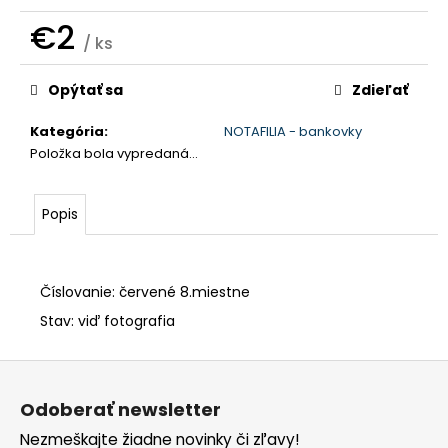
č
a
€2
/ ks
m
Jednotková
e
cena:
Opýtať sa
Zdieľať
Kategória
:
NOTAFILIA - bankovky
Položka bola vypredaná…
Popis
Číslovanie: červené 8.miestne
Stav: viď fotografia
Z
á
Odoberať newsletter
p
Nezmeškajte žiadne novinky či zľavy!