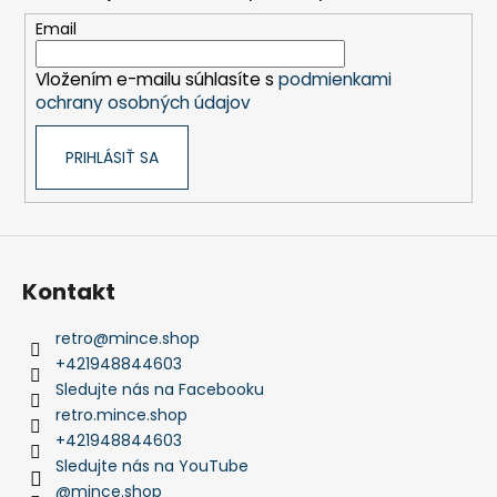
ä
t
Email
i
Vložením e-mailu súhlasíte s
podmienkami
e
ochrany osobných údajov
PRIHLÁSIŤ SA
Kontakt
retro
@
mince.shop
+421948844603
Sledujte nás na Facebooku
retro.mince.shop
+421948844603
Sledujte nás na YouTube
@mince.shop