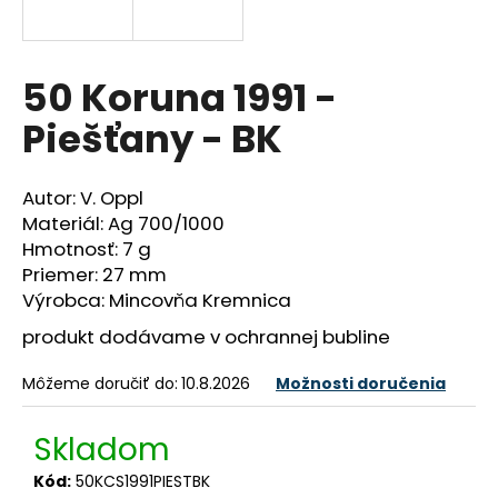
á
j
s
50 Koruna 1991 -
ť
Piešťany - BK
?
Autor: V. Oppl
Materiál: Ag 700/1000
Hmotnosť: 7 g
HĽADAŤ
Priemer: 27 mm
Výrobca: Mincovňa Kremnica
produkt dodávame v ochrannej bubline
O
d
Môžeme doručiť do:
10.8.2026
Možnosti doručenia
p
o
Skladom
r
ú
Kód:
50KCS1991PIESTBK