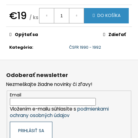
č
a
€19
m
DO KOŠÍKA
/ ks
e
Jednotková
cena:
Opýtať sa
Zdieľať
Kategória
:
ČSFR 1990 - 1992
Z
á
Odoberať newsletter
p
Nezmeškajte žiadne novinky či zľavy!
ä
t
Email
i
Vložením e-mailu súhlasíte s
podmienkami
e
ochrany osobných údajov
PRIHLÁSIŤ SA