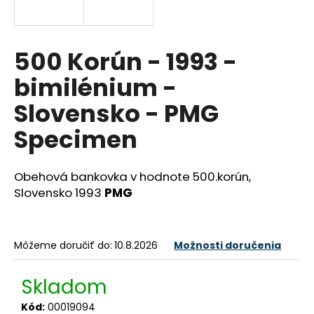
á
j
s
500 Korún - 1993 -
ť
bimilénium -
?
Slovensko - PMG
Specimen
HĽADAŤ
Obehová bankovka v hodnote 500.korún,
Slovensko 1993
PMG
O
d
Môžeme doručiť do:
10.8.2026
Možnosti doručenia
p
o
Skladom
r
ú
Kód:
00019094