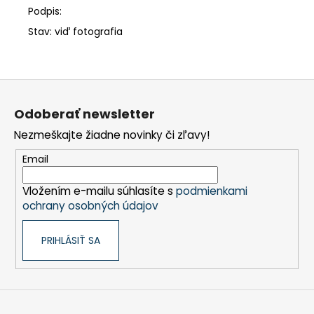
Podpis:
Stav: viď fotografia
Z
á
Odoberať newsletter
p
Nezmeškajte žiadne novinky či zľavy!
ä
t
Email
i
Vložením e-mailu súhlasíte s
podmienkami
e
ochrany osobných údajov
PRIHLÁSIŤ SA