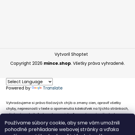
Vytvoril Shoptet
Copyright 2026
mince.shop
. Všetky práva vyhradené.
Powered by
Translate
Vyhradzujeme si právo tlačových chýb a zmeny cien, opraviť všetky
chyby, nepresnosti v texte a opomenutia kdekoľvek na týchto stránkach,
a tiež právo akejkoľvek osobe zamietnuť neoprávnenú požiadavku na
chybne uvedený text. Na stránkach sa môžu vyskytnúť technické
Používame súbory cookie, aby sme vám umožnili
nepresnosti a typografické chyby alebo opomenutia v súvislosti s
pohodlné prehliadanie webovej stránky a vďaka
informáciami zobrazenými na týchto stránkach, nevyplýva nám žiadna