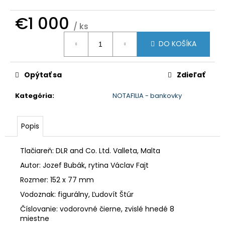
č
a
€1 000
m
/ ks
e
Jednotková
DO KOŠÍKA
cena:
Opýtať sa
Zdieľať
Kategória
:
NOTAFILIA - bankovky
Popis
Tlačiareň: DLR and Co. Ltd. Valleta, Malta
Autor: Jozef Bubák, rytina Václav Fajt
Rozmer: 152 x 77 mm
Vodoznak: figurálny, Ľudovít Štúr
Číslovanie: vodorovné čierne, zvislé hnedé 8
miestne