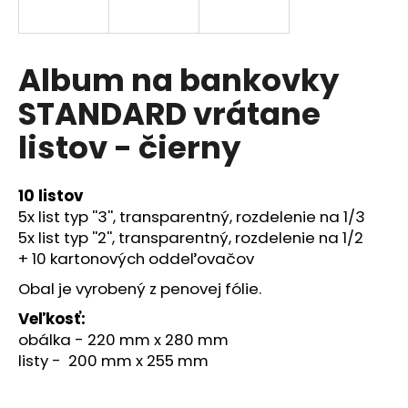
á
j
s
Album na bankovky
ť
STANDARD vrátane
?
listov - čierny
10 listov
HĽADAŤ
5x list typ ''3'', transparentný, rozdelenie na 1/3
5x list typ ''2'', transparentný, rozdelenie na 1/2
+ 10 kartonových oddeľovačov
Obal je vyrobený z penovej fólie.
O
d
Veľkosť:
p
obálka - 220 mm x 280 mm
o
listy - 200 mm x 255 mm
r
ú