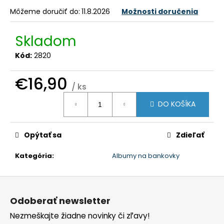
č
a
Môžeme doručiť do:
11.8.2026
Možnosti doručenia
m
e
Skladom
Kód:
2820
€16,90
/ ks
Jednotková
DO KOŠÍKA
cena:
Opýtať sa
Zdieľať
Kategória
:
Albumy na bankovky
Z
á
Odoberať newsletter
p
Nezmeškajte žiadne novinky či zľavy!
ä