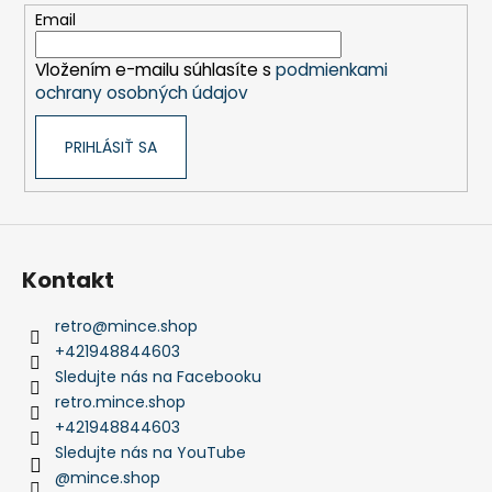
t
Email
i
Vložením e-mailu súhlasíte s
podmienkami
e
ochrany osobných údajov
PRIHLÁSIŤ SA
Kontakt
retro
@
mince.shop
+421948844603
Sledujte nás na Facebooku
retro.mince.shop
+421948844603
Sledujte nás na YouTube
@mince.shop