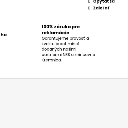
Opýtať sa
Zdieľať
100% záruka pre
reklamácie
ého
Garantujeme pravosť a
kvalitu proof mincí
dodaných našimi
partnermi NBS a mincovne
Kremnica.