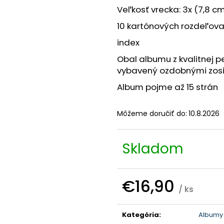
Veľkosť vrecka: 3x (7,8 cm
10 kartónových rozdeľov
index
Obal albumu z kvalitnej pe
vybavený ozdobnými zosil
Album pojme až 15 strán
Môžeme doručiť do:
10.8.2026
Skladom
€16,90
/ ks
Jednotková
cena:
Kategória
:
Albumy