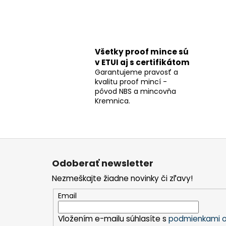
Všetky proof mince sú
v ETUI aj s certifikátom
Garantujeme pravosť a
kvalitu proof mincí -
pôvod NBS a mincovňa
Kremnica.
Z
á
Odoberať newsletter
p
Nezmeškajte žiadne novinky či zľavy!
ä
t
Email
i
Vložením e-mailu súhlasíte s
podmienkami o
e