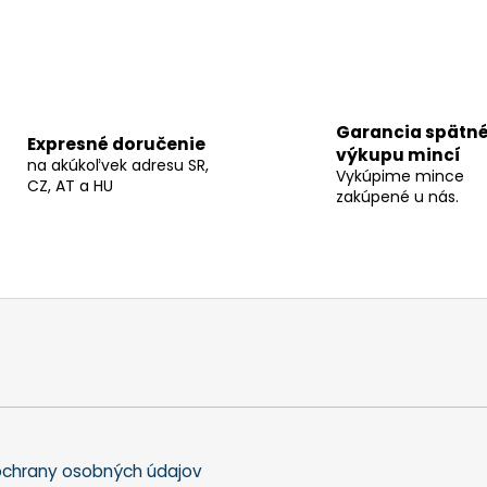
Garancia spätn
Expresné doručenie
výkupu mincí
na akúkoľvek adresu SR,
Vykúpime mince
CZ, AT a HU
zakúpené u nás.
chrany osobných údajov