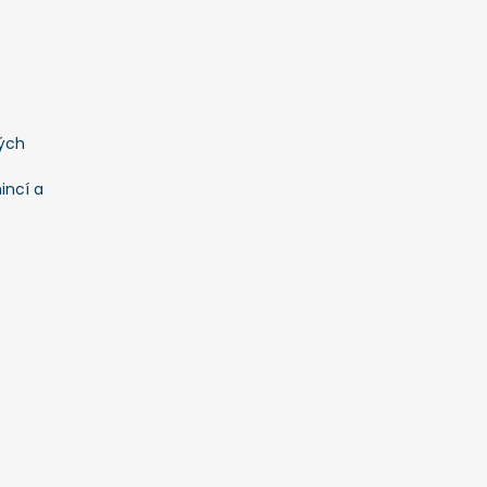
ých
incí a