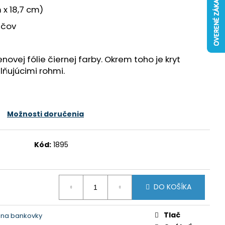
 x 18,7 cm)
ačov
novej fólie čiernej farby. Okrem toho je kryt
ňujúcimi rohmi.
Možnosti doručenia
Kód:
1895
DO KOŠÍKA
Tlač
 na bankovky