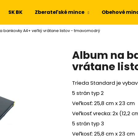
SK BK
Zberateľské mince
Obehové min
a bankovky A4+ veľký vrátane listov - tmavomodrý
Čo potrebujete nájsť?
Album na b
HĽADAŤ
vrátane lis
Trieda Standard je vybav
Odporúčame
5 strán typ 2
Veľkosť: 25,8 cm x 23 cm
Veľkosť vrecka: 2x (12,2 c
5 strán typ 3
Veľkosť: 25,8 cm x 23 cm