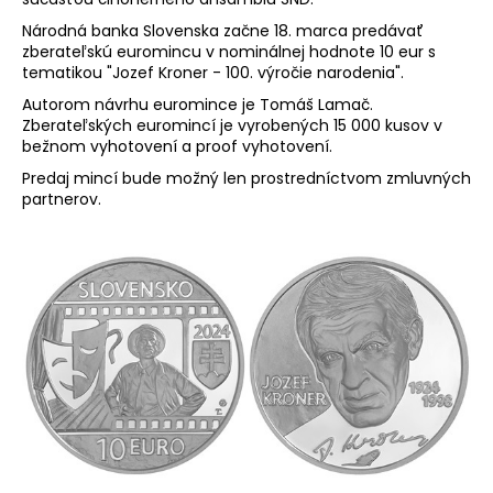
á
Národná banka Slovenska začne 18. marca predávať
j
zberateľskú euromincu v nominálnej hodnote 10 eur s
tematikou "Jozef Kroner - 100. výročie narodenia".
s
Autorom návrhu euromince je Tomáš Lamač.
ť
Zberateľských euromincí je vyrobených 15 000 kusov v
?
bežnom vyhotovení a proof vyhotovení.
Predaj mincí bude možný len prostredníctvom zmluvných
partnerov.
HĽADAŤ
O
d
p
o
r
ú