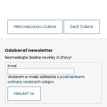
č
a
m
e
PREDCHÁDZAJÚCI ČLÁNOK
ĎALŠÍ ČLÁNOK
Z
á
Odoberať newsletter
p
Nezmeškajte žiadne novinky či zľavy!
ä
t
Email
i
Vložením e-mailu súhlasíte s
podmienkami
e
ochrany osobných údajov
PRIHLÁSIŤ SA