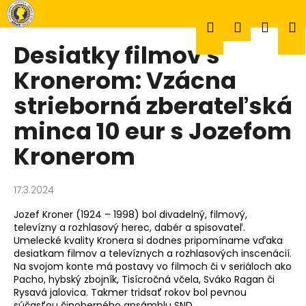
K
Prejsť
na
o
Hľadať
Prihlásen
Náku
M
obsah
Späť
Späť
š
Desiatky filmov s
í
Č
Kronerom: Vzácna
k
košík
o
strieborná zberateľská
p
minca 10 eur s Jozefom
o
t
Kronerom
r
e
17.3.2024
b
u
Jozef Kroner (1924 – 1998) bol divadelný, filmový,
televízny a rozhlasový herec, dabér a spisovateľ.
j
Umelecké kvality Kronera si dodnes pripomíname vďaka
e
desiatkam filmov a televíznych a rozhlasových inscenácií.
t
Na svojom konte má postavy vo filmoch či v seriáloch ako
Pacho, hybský zbojník, Tisícročná včela, Sváko Ragan či
e
Rysavá jalovica. Takmer tridsať rokov bol pevnou
n
súčasťou činoherného ansámblu SND.