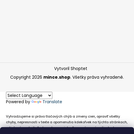
Vytvoril Shoptet
Copyright 2026
mince.shop
. Všetky práva vyhradené.
Powered by
Translate
Vyhradzujeme si právo tlačových chýb a zmeny cien, opraviť všetky
chyby, nepresnosti v texte a opomenutia kdekoľvek na týchto stránkach,
a tiež právo akejkoľvek osobe zamietnuť neoprávnenú požiadavku na
chybne uvedený text. Na stránkach sa môžu vyskytnúť technické