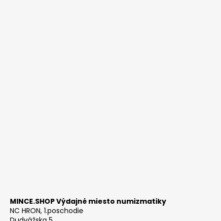
MINCE.SHOP Výdajné miesto numizmatiky
NC HRON, 1.poschodie
Dudvážska 5