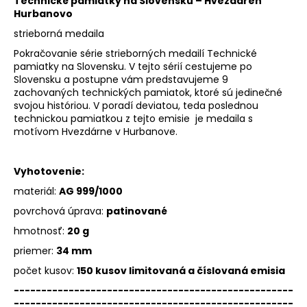
Technické pamiatky na Slovensku – Hvezdáreň
Hurbanovo
strieborná medaila
Pokračovanie série strieborných medailí Technické
pamiatky na Slovensku. V tejto sérií cestujeme po
Slovensku a postupne vám predstavujeme 9
zachovaných technických pamiatok, ktoré sú jedinečné
svojou históriou. V poradí deviatou, teda poslednou
technickou pamiatkou z tejto emisie je medaila s
motívom Hvezdárne v Hurbanove.
Vyhotovenie:
materiál:
AG 999/1000
povrchová úprava:
patinované
hmotnosť:
20 g
priemer:
34 mm
počet kusov:
150 kusov limitovaná a číslovaná emisia
---------------------------------------------------
---------------------------------------------------