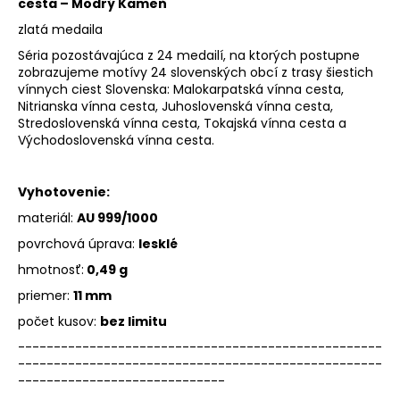
cesta – Modrý Kameň
zlatá medaila
Séria pozostávajúca z 24 medailí, na ktorých postupne
zobrazujeme motívy 24 slovenských obcí z trasy šiestich
vínnych ciest Slovenska: Malokarpatská vínna cesta,
Nitrianska vínna cesta, Juhoslovenská vínna cesta,
Stredoslovenská vínna cesta, Tokajská vínna cesta a
Východoslovenská vínna cesta.
Vyhotovenie:
materiál:
AU 999/1000
povrchová úprava:
lesklé
hmotnosť:
0,49 g
priemer:
11 mm
počet kusov:
bez limitu
---------------------------------------------------
---------------------------------------------------
-----------------------------