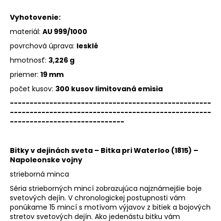
Vyhotovenie:
materiál:
AU 999/1000
povrchová úprava:
lesklé
hmotnosť:
3,226 g
priemer:
19 mm
počet kusov:
300 kusov limitovaná emisia
---------------------------------------------------
---------------------------------------------------
-----------------------------
Bitky v dejinách sveta – Bitka pri Waterloo (1815) –
Napoleonske vojny
strieborná minca
Séria strieborných mincí zobrazujúca najznámejšie boje
svetových dejín. V chronologickej postupnosti vám
ponúkame 15 mincí s motívom výjavov z bitiek a bojových
stretov svetových dejín. Ako jedenástu bitku vám