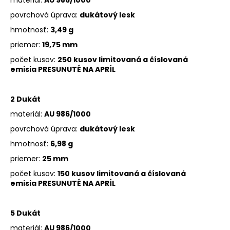
č
a
povrchová úprava:
dukátový lesk
m
hmotnosť:
3,49 g
e
priemer:
19,75 mm
počet kusov:
250 kusov limitovaná a číslovaná
emisia
PRESUNUTÉ NA APRÍL
2 Dukát
materiál:
AU 986/1000
povrchová úprava:
dukátový lesk
hmotnosť:
6,98 g
priemer:
25 mm
počet kusov:
150 kusov limitovaná a číslovaná
emisia
PRESUNUTÉ NA APRÍL
5 Dukát
materiál:
AU 986/1000