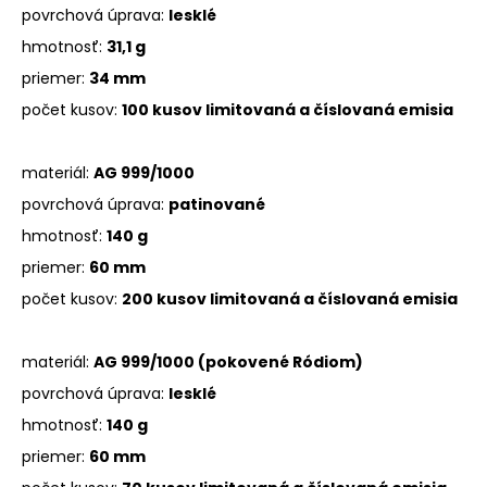
povrchová úprava:
lesklé
hmotnosť:
31,1 g
priemer:
34 mm
počet kusov:
100 kusov limitovaná a číslovaná emisia
materiál:
AG 999/1000
povrchová úprava:
patinované
hmotnosť:
140 g
priemer:
60 mm
počet kusov:
200 kusov limitovaná a číslovaná emisia
materiál:
AG 999/1000 (pokovené Ródiom)
povrchová úprava:
lesklé
hmotnosť:
140 g
priemer:
60 mm