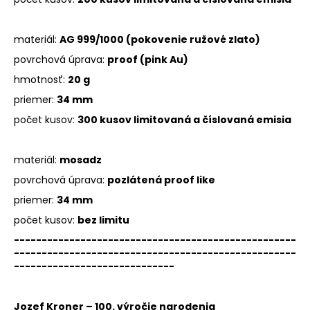
materiál:
AG 999/1000 (pokovenie ružové zlato)
povrchová úprava:
proof (pink Au)
hmotnosť:
20 g
priemer:
34 mm
počet kusov:
300 kusov limitovaná a číslovaná emisia
materiál:
mosadz
povrchová úprava:
pozlátená proof like
priemer:
34 mm
počet kusov:
bez limitu
---------------------------------------------------
---------------------------------------------------
-----------------------------
Jozef Kroner – 100. výročie narodenia