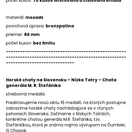
počet kusov:
70 kusov limitovaná a číslovaná emisia
materiál:
mosadz
povrchová úprava:
bronzpatina
priemer:
60 mm
počet kusov:
bez limitu
---------------------------------------------------
---------------------------------------------------
-----------------------------
Horské chaty na Slovensku – Nízke Tatry – Chata
generála M. R. Štefánika
strieborná medaila
Predstavujeme novú sériu 16 medailí, na ktorých postupne
zobrazíme horské chaty nachádzajúce sa v rôznych
pohoriach Slovenska. Začíname v Nízkych Tatrách,
konkrétne chatou generála M.R. Štefánika, tzv.
Štefáničkou, ktorá je známa najmä výstupom na Ďumbier,
či Chopok.