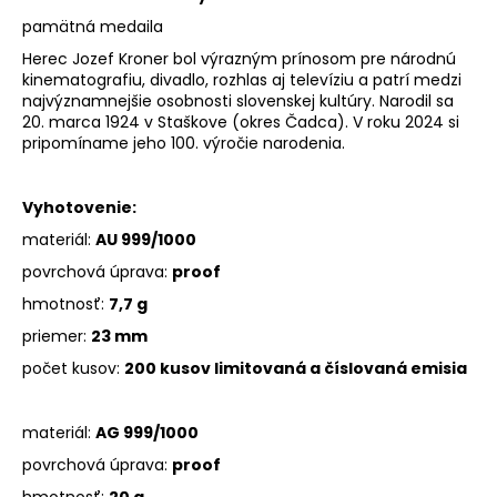
pamätná medaila
Herec Jozef Kroner bol výrazným prínosom pre národnú
kinematografiu, divadlo, rozhlas aj televíziu a patrí medzi
najvýznamnejšie osobnosti slovenskej kultúry. Narodil sa
20. marca 1924 v Staškove (okres Čadca). V roku 2024 si
pripomíname jeho 100. výročie narodenia.
Vyhotovenie:
materiál:
AU 999/1000
povrchová úprava:
proof
hmotnosť:
7,7 g
priemer:
23 mm
počet kusov:
200 kusov limitovaná a číslovaná emisia
materiál:
AG 999/1000
povrchová úprava:
proof
hmotnosť:
20 g