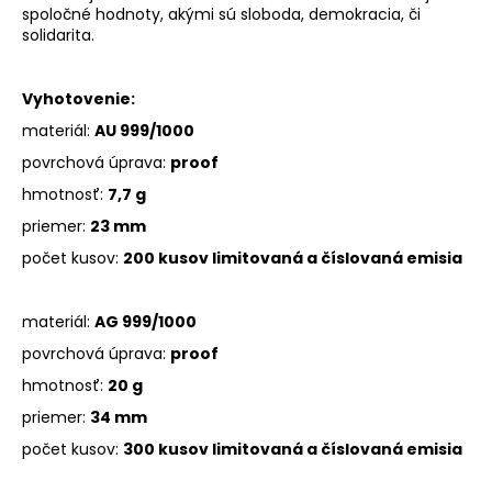
spoločné hodnoty, akými sú sloboda, demokracia, či
solidarita.
Vyhotovenie:
materiál:
AU 999/1000
povrchová úprava:
proof
hmotnosť:
7,7 g
priemer:
23 mm
počet kusov:
200 kusov limitovaná a číslovaná emisia
materiál:
AG 999/1000
povrchová úprava:
proof
hmotnosť:
20 g
priemer:
34 mm
počet kusov:
300 kusov limitovaná a číslovaná emisia