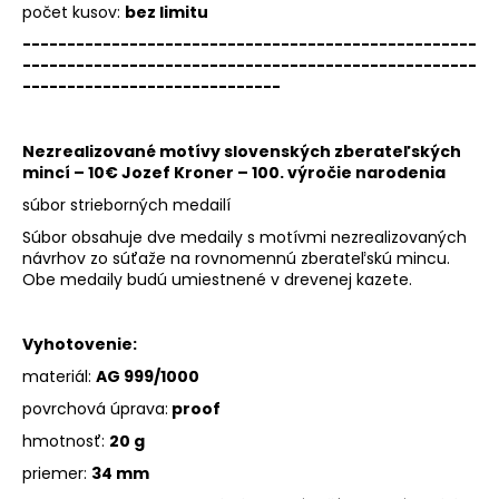
počet kusov:
bez limitu
---------------------------------------------------
---------------------------------------------------
-----------------------------
Nezrealizované motívy slovenských zberateľských
mincí – 10€ Jozef Kroner – 100. výročie narodenia
súbor strieborných medailí
Súbor obsahuje dve medaily s motívmi nezrealizovaných
návrhov zo súťaže na rovnomennú zberateľskú mincu.
Obe medaily budú umiestnené v drevenej kazete.
Vyhotovenie:
materiál:
AG 999/1000
povrchová úprava:
proof
hmotnosť:
20 g
priemer:
34 mm