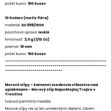
počet kusov:
150 kusov
10 Dollars (motív flóra)
materiál:
AU 999/1000
povrchová úprava:
lesklé
hmotnosť:
3,11 g (1/10 Oz)
priemer:
18 mm
počet kusov:
150 kusov
---------------------------------------------------
---------------------------------------------------
-----------------------------
Morové stĺpy – kamenní svedkovia víťazstva nad
epidémiami – Morový stĺp Najsvätejšej Trojice v
Trenčíne
tvarová pamätná medaila
Morové stĺpy nie sú len umeleckými dielami. Okrem