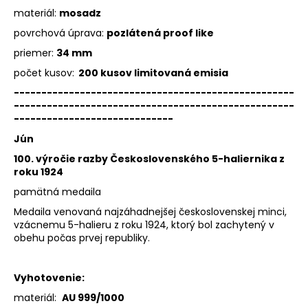
materiál:
mosadz
povrchová úprava:
pozlátená proof like
priemer:
34 mm
počet kusov:
200 kusov limitovaná emisia
---------------------------------------------------
---------------------------------------------------
-----------------------------
Jún
100. výročie razby Československého 5-haliernika z
roku 1924
pamätná medaila
Medaila venovaná najzáhadnejšej československej minci,
vzácnemu 5-halieru z roku 1924, ktorý bol zachytený v
obehu počas prvej republiky.
Vyhotovenie:
materiál:
AU 999/1000