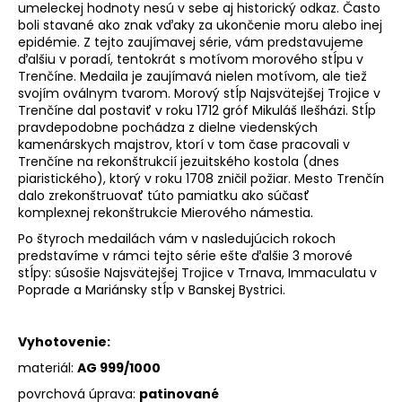
umeleckej hodnoty nesú v sebe aj historický odkaz. Často
boli stavané ako znak vďaky za ukončenie moru alebo inej
epidémie. Z tejto zaujímavej série, vám predstavujeme
ďalšiu v poradí, tentokrát s motívom morového stĺpu v
Trenčíne. Medaila je zaujímavá nielen motívom, ale tiež
svojím oválnym tvarom. Morový stĺp Najsvätejšej Trojice v
Trenčíne dal postaviť v roku 1712 gróf Mikuláš Ilešházi. Stĺp
pravdepodobne pochádza z dielne viedenských
kamenárskych majstrov, ktorí v tom čase pracovali v
Trenčíne na rekonštrukcií jezuitského kostola (dnes
piaristického), ktorý v roku 1708 zničil požiar. Mesto Trenčín
dalo zrekonštruovať túto pamiatku ako súčasť
komplexnej rekonštrukcie Mierového námestia.
Po štyroch medailách vám v nasledujúcich rokoch
predstavíme v rámci tejto série ešte ďalšie 3 morové
stĺpy: súsošie Najsvätejšej Trojice v Trnava, Immaculatu v
Poprade a Mariánsky stĺp v Banskej Bystrici.
Vyhotovenie:
materiál:
AG 999/1000
povrchová úprava:
patinované