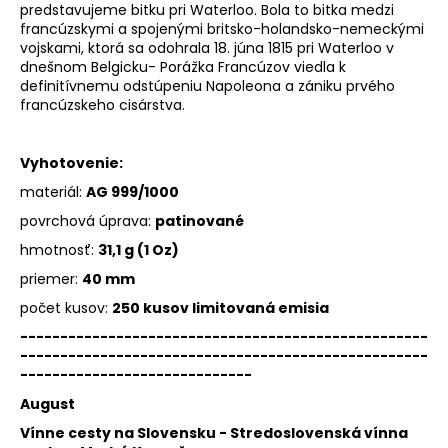
predstavujeme bitku pri Waterloo. Bola to bitka medzi
francúzskymi a spojenými britsko-holandsko-nemeckými
vojskami, ktorá sa odohrala 18. júna 1815 pri Waterloo v
dnešnom Belgicku- Porážka Francúzov viedla k
definitívnemu odstúpeniu Napoleona a zániku prvého
francúzskeho cisárstva.
Vyhotovenie:
materiál:
AG 999/1000
povrchová úprava:
patinované
hmotnosť:
31,1 g (1 Oz)
priemer:
40 mm
počet kusov:
250 kusov limitovaná emisia
---------------------------------------------------
---------------------------------------------------
-----------------------------
August
Vínne cesty na Slovensku - Stredoslovenská vínna