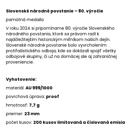
Slovenské národné povstanie – 80. výročie
pamätná medaila
V roku 2024 si pripomíname 80. výročie Slovenského
národného povstania, ktoré sa právom radí k
najdôležitejším historickým miľníkom našich dejín.
Slovenské národné povstanie bolo vyvrcholením
protifašistického odboja, kde sa dokázali spojiť všetky
odbojové skupiny, či už na domácej ale aj zahraničnej
proveniencie.
Vyhotovenie:
materiál:
AU 999/1000
povrchová úprava:
proof
hmotnosť:
7,7 g
priemer:
23 mm
počet kusov:
200 kusov limitovaná a číslovaná emisia