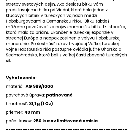
stretov svetových dejín. Ako desiatu bitku vám
predstavujeme bitku pri Viedni, ktorá bola jedna z
kľúčových bitiek v tureckých vojnách medzi
Habsburgovcami a Osmanskou ríšou. Bitku taktiež
môžeme považovať za najvýznamnejšiu bitku 17. storočia,
ktorá mala za príčinu ukončenie tureckej expanzie v
strednej Európe a naopak zosilnenie vplyvu Habsburskej
monarchie. Po šestnásť rokov trvajúcej Veľkej tureckej
vojne Habsburská ríša postupne ovládla južné Uhorsko a
Sedmohradsko, ktoré boli z veľkej časti zbavené tureckých
síl.
Vyhotovenie:
materiál:
AG 999/1000
povrchová úprava:
patinované
hmotnosť:
31,1 g (1 Oz)
priemer:
40 mm
počet kusov:
250 kusov limitovaná emisia
---------------------------------------------------