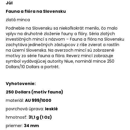
Júl
Fauna a flóra na Slovensku
zlatá minca
Podnebie na Slovensku sa niekoľkokrát menilo, čo malo
vplyv na druhotné zloženie fauny a flóry. Séria zlatých
investičných mincí s názvom – Fauna a flóra na Slovensku
zachytáva jedinečných zástupcov z ríše zvierat a rastlín
na území Slovenska. Na averzoch mincí sú zobrazené
motívy zo série fauna a flóra. Reverz mincí zobrazuje
symbol vydávajúcej autority Niue, nominál mince 250
Dollars/10 Dollars a portrét.
Vyhotovenie:
250 Dollars (motív fauna)
materiál:
AU 999/1000
povrchová úprava:
lesklé
hmotnosť:
31,1 g (1 Oz)
priemer:
34 mm