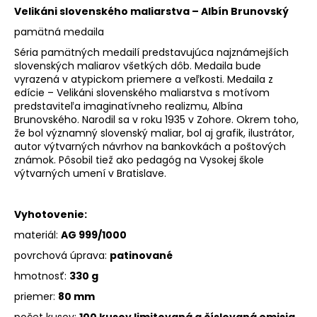
Velikáni slovenského maliarstva – Albín Brunovský
pamätná medaila
Séria pamätných medailí predstavujúca najznámejších
slovenských maliarov všetkých dôb. Medaila bude
vyrazená v atypickom priemere a veľkosti. Medaila z
edície – Velikáni slovenského maliarstva s motívom
predstaviteľa imaginatívneho realizmu, Albína
Brunovského. Narodil sa v roku 1935 v Zohore. Okrem toho,
že bol významný slovenský maliar, bol aj grafik, ilustrátor,
autor výtvarných návrhov na bankovkách a poštových
známok. Pôsobil tiež ako pedagóg na Vysokej škole
výtvarných umení v Bratislave.
Vyhotovenie:
materiál:
AG 999/1000
povrchová úprava:
patinované
hmotnosť:
330 g
priemer:
80 mm
počet kusov:
100 kusov limitovaná a číslovaná emisia