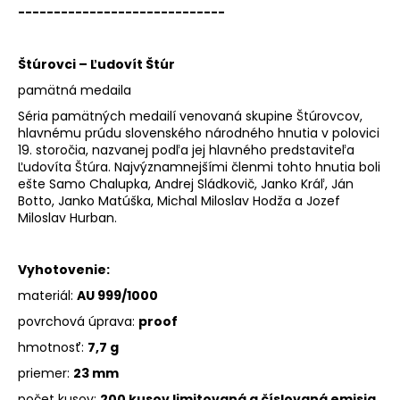
-----------------------------
Štúrovci – Ľudovít Štúr
pamätná medaila
Séria pamätných medailí venovaná skupine Štúrovcov,
hlavnému prúdu slovenského národného hnutia v polovici
19. storočia, nazvanej podľa jej hlavného predstaviteľa
Ľudovíta Štúra. Najvýznamnejšími členmi tohto hnutia boli
ešte Samo Chalupka, Andrej Sládkovič, Janko Kráľ, Ján
Botto, Janko Matúška, Michal Miloslav Hodža a Jozef
Miloslav Hurban.
Vyhotovenie:
materiál:
AU 999/1000
povrchová úprava:
proof
hmotnosť:
7,7 g
priemer:
23 mm
počet kusov:
200 kusov limitovaná a číslovaná emisia