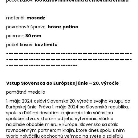
materiál:
mosadz
povrchová úprava:
bronz patina
priemer:
80 mm
počet kusov:
bez limitu
---------------------------------------------------
---------------------------------------------------
-----------------------------
Vstup Slovenska do Európskej únie – 20. výročie
pamätná medaila
1. mája 2024 oslávi Slovensko 20. výročie svojho vstupu do
Európskej únie. Práva 1. mája 2024 sa Slovenská republika,
spolu s ďalšími deviatimi krajinami stala súčasťou
spoločenstva, v ktorom od jeho vytvorenia vládne
najdlhšie obdobie mieru v Európe. Slovensko sa stalo
rovnocenným partnerom krajín, ktoré dnes spolu s ním
tvoria najväčšiu obchodnú veľmoc na svete a zdieľajú