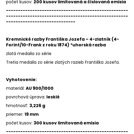
počet kusov:
200 kusov limitovaná a číslovaná emisia
---------------------------------------------------
---------------------------------------------------
-----------------------------
Kremnické razby Františka Jozefa – 4-zlatník (4-
Forint/10-Frank z roku 1874) *uhorská razba
zlatá medaila zo série
Tretia medaila zo série zlatých razieb Františka Jozefa.
Vyhotovenie:
materiál:
AU 900/1000
povrchová úprava:
lesklé
hmotnosť:
3,226 g
priemer:
19 mm
počet kusov:
300 kusov limitovaná emisia
---------------------------------------------------