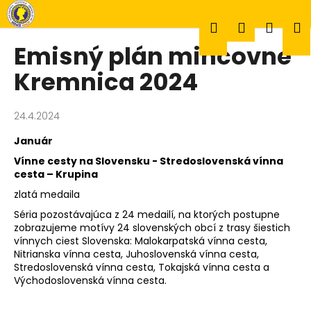
K
Prejsť
na
o
Hľadať
Prihlásen
Náku
M
obsah
Späť
Späť
š
Emisný plán mincovne
í
Č
Kremnica 2024
k
košík
o
p
24.4.2024
o
Január
t
Vínne cesty na Slovensku - Stredoslovenská vínna
r
cesta – Krupina
e
zlatá medaila
b
Séria pozostávajúca z 24 medailí, na ktorých postupne
u
zobrazujeme motívy 24 slovenských obcí z trasy šiestich
j
vínnych ciest Slovenska: Malokarpatská vínna cesta,
e
Nitrianska vínna cesta, Juhoslovenská vínna cesta,
Stredoslovenská vínna cesta, Tokajská vínna cesta a
t
Východoslovenská vínna cesta.
e
n