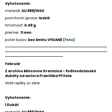
Vyhotovenie:
á
materiál:
AU 999/1000
j
s
povrchová úprava:
lesklé
ť
hmotnosť:
0,49 g
?
priemer:
11 mm
počet kusov:
bez limitu
VYDANÉ
(foto)
---------------------------------------------------
---------------------------------------------------
-----------------------------
HĽADAŤ
Február
Z archívu Mincovne Kremnica - Svätováclavské
dukáty od autora Františka Přítela
O
zlaté repliky zo série
d
p
o
Vyhotovenie:
r
1 Dukát
ú
materiál:
AU 986/1000