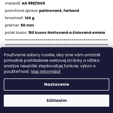
materiál:
AG 999/1000
povrchová úprava:
patinované, farbené
hmotnosť:
140 g
priemer:
60 mm
počet kusov:
150 kusov limitovaná a číslovaná emisia
---------------------------------------------------
---------------------------------------------------
-----------------------------
Používame súbory cookie, aby sme vám umožnili
pohodlné prehliadanie webovej stránky a vďaka
Nezrealizované motívy slovenských zberateľských
analýze neustále zlepšovali jej funkcie, výkon a
mincí – 10€ - SNP – 80. výročie
použiteľnosť.
Viac informácií
súbor strieborných medailí
Súbor obsahuje dve medaily s motívmi nezrealizovaných
Nastavenie
návrhov zo súťaže na rovnomennú zberateľskú mincu.
Obe medaily budú umiestnené v drevenej kazete.
Súhlasím
Obehové euromince nevykupujeme!
Facebook
Messenger
Whats
P
Vyhotovenie: