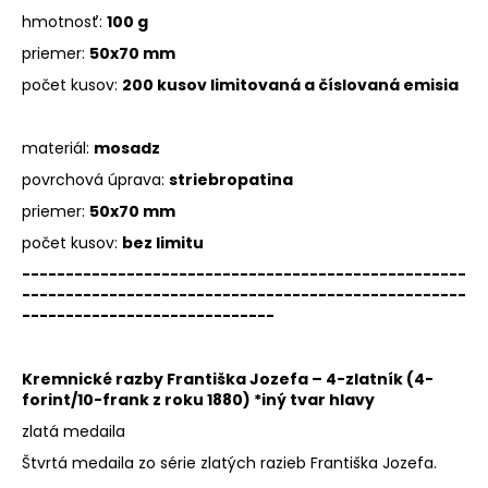
hmotnosť:
100 g
priemer:
50x70 mm
počet kusov:
200 kusov limitovaná a číslovaná emisia
materiál:
mosadz
povrchová úprava:
striebropatina
priemer:
50x70 mm
počet kusov:
bez limitu
---------------------------------------------------
---------------------------------------------------
-----------------------------
Kremnické razby Františka Jozefa – 4-zlatník (4-
forint/10-frank z roku 1880) *iný tvar hlavy
zlatá medaila
Štvrtá medaila zo série zlatých razieb Františka Jozefa.