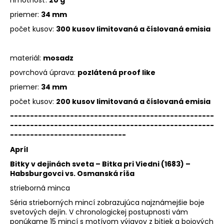
priemer:
34 mm
počet kusov:
300 kusov limitovaná a číslovaná emisia
materiál:
mosadz
povrchová úprava:
pozlátená proof like
priemer:
34 mm
počet kusov:
200 kusov limitovaná a číslovaná emisia
---------------------------------------------------
---------------------------------------------------
-----------------------------
Apríl
Bitky v dejinách sveta – Bitka pri Viedni (1683) –
Habsburgovci vs. Osmanská ríša
strieborná minca
Séria strieborných mincí zobrazujúca najznámejšie boje
svetových dejín. V chronologickej postupnosti vám
ponúkame 15 mincí s motívom výjavov z bitiek a bojových