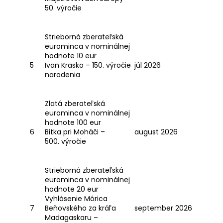
č
50. výročie
a
m
e
Strieborná zberateľská
eurominca v nominálnej
hodnote 10 eur
5
Ivan Krasko – 150. výročie
júl 2026
narodenia
Zlatá zberateľská
eurominca v nominálnej
hodnote 100 eur
6
Bitka pri Moháči –
august 2026
500. výročie
Strieborná zberateľská
eurominca v nominálnej
hodnote 20 eur
Vyhlásenie Mórica
7
Beňovského za kráľa
september 2026
Madagaskaru –