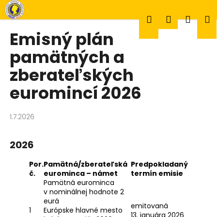
K
Prejsť
na
o
Hľadať
Prihlásen
Náku
M
obsah
Späť
Späť
š
Emisný plán
í
Č
pamätných a
k
košík
o
zberateľských
p
euromincí 2026
o
t
r
1.7.2026
e
b
2026
u
j
Por.
Pamätná/zberateľská
Predpokladaný
č.
eurominca – námet
termín emisie
e
Pamätná eurominca
t
v nominálnej hodnote 2
eurá
e
emitovaná
1
Európske hlavné mesto
n
13. januára 2026