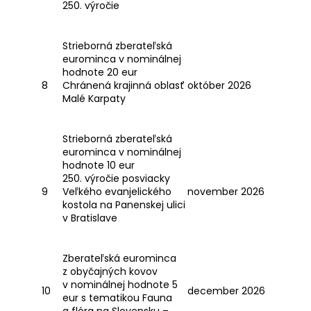
250. výročie
Strieborná zberateľská
eurominca v nominálnej
hodnote 20 eur
8
Chránená krajinná oblasť
október 2026
Malé Karpaty
Strieborná zberateľská
eurominca v nominálnej
hodnote 10 eur
250. výročie posviacky
9
Veľkého evanjelického
november 2026
kostola na Panenskej ulici
v Bratislave
Zberateľská eurominca
z obyčajných kovov
v nominálnej hodnote 5
10
december 2026
eur s tematikou Fauna
a flóra na Slovensku –