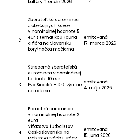
kultúry Trenčín 2026
á
j
Zberateľská eurominca
s
z obyčajných kovov
ť
v nominálnej hodnote 5
eur s tematikou Fauna
emitovaná
?
2
a flóra na Slovensku –
17. marca 2026
korytnačka močiarna
Strieborná zberateľská
HĽADAŤ
eurominca v nominálnej
hodnote 10 eur
emitovaná
3
Eva Siracká – 100. výročie
4. mája 2026
narodenia
O
d
Pamätná eurominca
p
v nominálnej hodnote 2
o
eurá
r
Víťazstvo futbalistov
emitovaná
ú
4
Československa na
15. júna 2026
Majstrovstvách Európy –