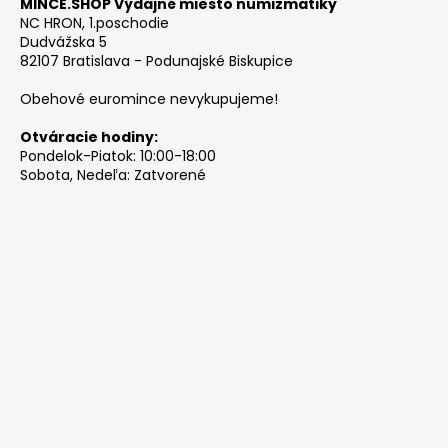
MINCE.SHOP Výdajné miesto numizmatiky
NC HRON, 1.poschodie
Dudvážska 5
82107 Bratislava - Podunajské Biskupice
Obehové euromince nevykupujeme!
Otváracie hodiny:
Pondelok-Piatok: 10:00-18:00
Sobota, Nedeľa: Zatvorené