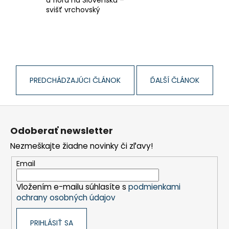
svišť vrchovský
PREDCHÁDZAJÚCI ČLÁNOK
ĎALŠÍ ČLÁNOK
Z
á
Odoberať newsletter
p
Nezmeškajte žiadne novinky či zľavy!
ä
t
Email
i
Vložením e-mailu súhlasíte s
podmienkami
e
ochrany osobných údajov
PRIHLÁSIŤ SA